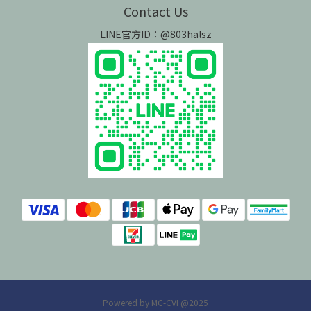
Contact Us
LINE官方ID：@803halsz
Powered by MC-CVI @2025