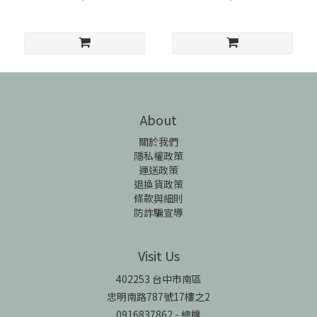
About
關於我們
隱私權政策
運送政策
退換貨政策
條款與細則
防詐騙宣導
Visit Us
402253 台中市南區
忠明南路787號17樓之2
0916837862 - 總機