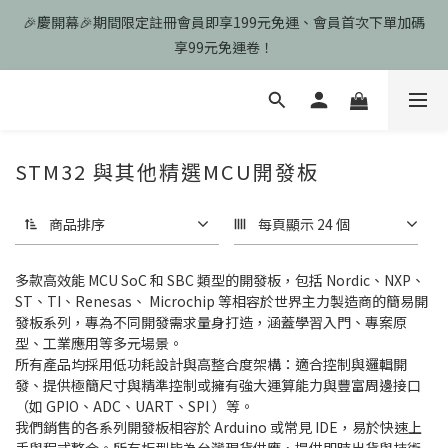
🎉慶開幕🎉期間限定註冊會員即享199元免運、會員首次下單加碼
🎉慶開幕🎉期間限定註冊會員即享199元免運、會員首次下單加碼
享99元免運卷！
享99元免運卷！
歡迎光臨瑪可希維，本站商品皆為台灣現貨、含稅可打統編
🎉慶開幕🎉期間限定註冊會員即享199元免運、會員首次下單加碼
STM32 與其他精選MCU開發板
享99元免運卷！
商品排序
每頁顯示 24 個
多款高效能 MCU SoC 和 SBC 類型的開發板，包括 Nordic、NXP、
ST、TI、Renesas、 Microchip 等相容於世界主力製造商的簡易開
發板系列，專為不同開發需求量身打造，涵蓋學習入門、專案原
型、工業應用等多元場景。
所有產品均採用低功耗設計與高整合度架構：適合控制與邏輯開
發、提供極簡尺寸與精準控制或擁有強大運算能力與豐富周邊接口
（如 GPIO、ADC、UART、SPI ）等。
我們銷售的各系列開發板相容於 Arduino 或常見 IDE，易於快速上