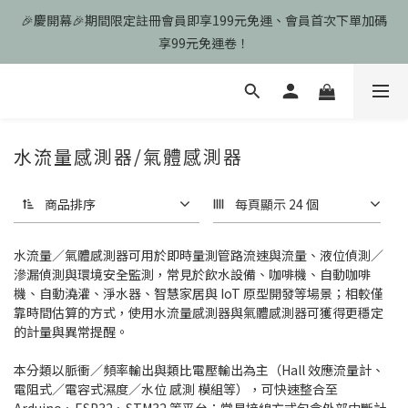
🎉慶開幕🎉期間限定註冊會員即享199元免運、會員首次下單加碼
🎉慶開幕🎉期間限定註冊會員即享199元免運、會員首次下單加碼
享99元免運卷！
享99元免運卷！
歡迎光臨瑪可希維，本站商品皆為台灣現貨、含稅可打統編
🎉慶開幕🎉期間限定註冊會員即享199元免運、會員首次下單加碼
水流量感測器/氣體感測器
享99元免運卷！
商品排序
每頁顯示 24 個
水流量／氣體感測器可用於即時量測管路流速與流量、液位偵測／
滲漏偵測與環境安全監測，常見於飲水設備、咖啡機、自動咖啡
機、自動澆灌、淨水器、智慧家居與 IoT 原型開發等場景；相較僅
靠時間估算的方式，使用水流量感測器與氣體感測器可獲得更穩定
的計量與異常提醒。
本分類以脈衝／頻率輸出與類比電壓輸出為主（Hall 效應流量計、
電阻式／電容式濕度／水位 感測 模組等），可快速整合至