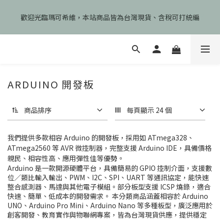
🎉慶開幕🎉期間限定註冊會員即享199元免運、會員首次下單加碼
歡迎光臨瑪可希維，本站商品皆為台灣現貨、含稅可打統編
享99元免運卷！
🎉慶開幕🎉期間限定註冊會員即享199元免運、會員首次下單加碼
享99元免運卷！
ARDUINO 開發板
商品排序
每頁顯示 24 個
我們提供多款相容 Arduino 的開發板，採用如 ATmega328、
ATmega2560 等 AVR 微控制器，完整支援 Arduino IDE，具備價格
親民、相容性高、應用彈性佳等優勢。
Arduino 是一款開源硬體平台，具備簡易的 GPIO 控制介面，支援數
位／類比輸入輸出、PWM、I2C、SPI、UART 等通訊協定，能快速
整合感測器、馬達與其他電子模組。部分板型支援 ICSP 燒錄，適合
快速、簡單、低成本的開發需求。 本分類商品涵蓋相容於 Arduino
UNO、Arduino Pro Mini、Arduino Nano 等多種板型，廣泛應用於
創客開發、教育實作與物聯網專案，皆為台灣現貨供應，提供穩定