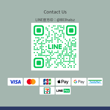
Contact Us
LINE官方ID：@803halsz