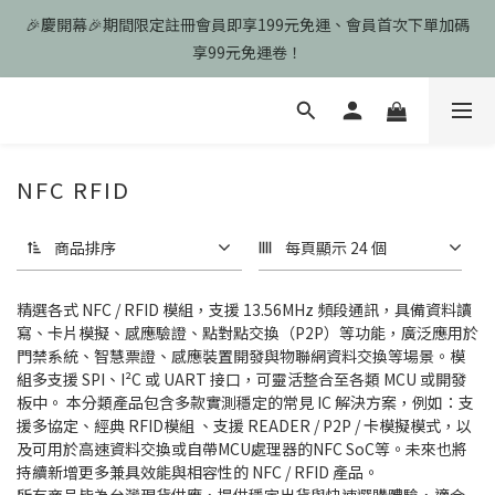
🎉慶開幕🎉期間限定註冊會員即享199元免運、會員首次下單加碼
🎉慶開幕🎉期間限定註冊會員即享199元免運、會員首次下單加碼
享99元免運卷！
享99元免運卷！
歡迎光臨瑪可希維，本站商品皆為台灣現貨、含稅可打統編
🎉慶開幕🎉期間限定註冊會員即享199元免運、會員首次下單加碼
NFC RFID
享99元免運卷！
商品排序
每頁顯示 24 個
精選各式 NFC / RFID 模組，支援 13.56MHz 頻段通訊，具備資料讀
寫、卡片模擬、感應驗證、點對點交換（P2P）等功能，廣泛應用於
門禁系統、智慧票證、感應裝置開發與物聯網資料交換等場景。模
組多支援 SPI、I²C 或 UART 接口，可靈活整合至各類 MCU 或開發
板中。 本分類產品包含多款實測穩定的常見 IC 解決方案，例如：支
援多協定、經典 RFID模組 、支援 READER / P2P / 卡模擬模式，以
及可用於高速資料交換或自帶MCU處理器的NFC SoC等。未來也將
持續新增更多兼具效能與相容性的 NFC / RFID 產品。