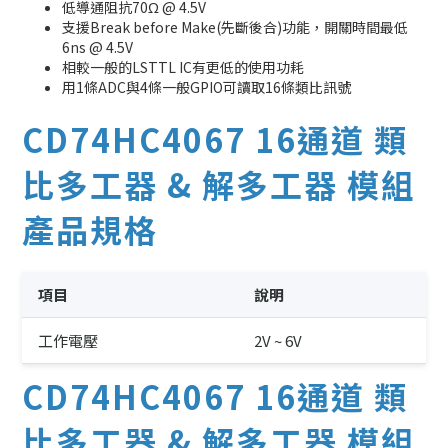
低導通阻抗70Ω @ 4.5V
支援Break before Make(先斷後合)功能，開關時間最低
6ns @ 4.5V
相較一般的LSTTL IC有更低的使用功耗
用1條ADC與4條一般GPIO可讀取16條類比訊號
CD74HC4067 16通道 類
比多工器 & 解多工器 模組
產品規格
項目
說明
工作電壓
2V ~ 6V
CD74HC4067 16通道 類
比多工器 & 解多工器 模組