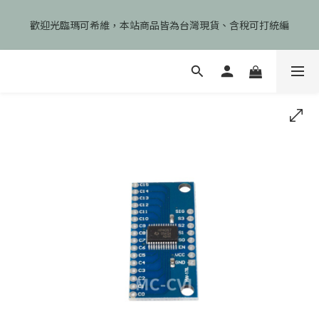
🎉慶開幕🎉期間限定註冊會員即享199元免運、會員首次下單加碼
歡迎光臨瑪可希維，本站商品皆為台灣現貨、含稅可打統編
享99元免運卷！
🎉慶開幕🎉期間限定註冊會員即享199元免運、會員首次下單加碼
享99元免運卷！