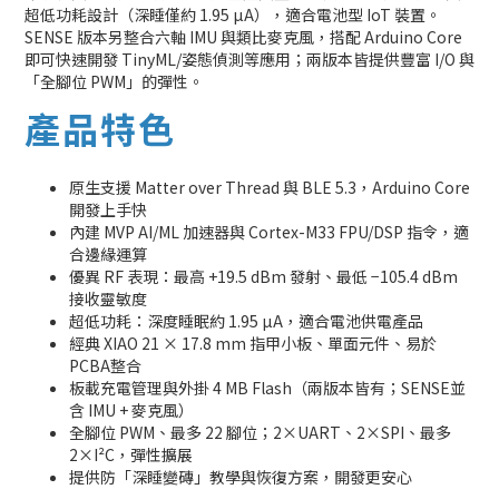
超低功耗設計（深睡僅約 1.95 µA），適合電池型 IoT 裝置。
SENSE 版本另整合六軸 IMU 與類比麥克風，搭配 Arduino Core
即可快速開發 TinyML/姿態偵測等應用；兩版本皆提供豐富 I/O 與
「全腳位 PWM」的彈性。
產品特色
原生支援 Matter over Thread 與 BLE 5.3，Arduino Core
開發上手快
內建 MVP AI/ML 加速器與 Cortex-M33 FPU/DSP 指令，適
合邊緣運算
優異 RF 表現：最高 +19.5 dBm 發射、最低 −105.4 dBm
接收靈敏度
超低功耗：深度睡眠約 1.95 µA，適合電池供電產品
經典 XIAO 21 × 17.8 mm 指甲小板、單面元件、易於
PCBA整合
板載充電管理與外掛 4 MB Flash（兩版本皆有；SENSE並
含 IMU + 麥克風）
全腳位 PWM、最多 22 腳位；2×UART、2×SPI、最多
2×I²C，彈性擴展
提供防「深睡變磚」教學與恢復方案，開發更安心