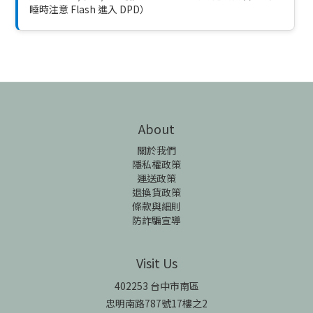
睡時注意 Flash 進入 DPD）
About
關於我們
隱私權政策
運送政策
退換貨政策
條款與細則
防詐騙宣導
Visit Us
402253 台中市南區
忠明南路787號17樓之2