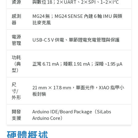
資源
與數位 18；2×UART、2×SPI、1–2×I²C
感測
MG24 無；MG24 SENSE 內建 6 軸 IMU 與類
器
比麥克風
電源
USB-C 5 V 供電、單節鋰電充電管理與保護
管理
功耗
（典
正常 6.71 mA；睡眠 1.91 mA；深睡 ~1.95 µA
型）
尺
21 mm × 17.8 mm，單面元件，XIAO 指甲小
寸/
板封裝
外形
開發
Arduino IDE/Board Package（SiLabs
支援
Arduino Core）
硬體概述