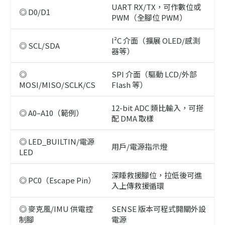
UART RX/TX，可作數位或
◎ D0/D1
PWM（全腳位 PWM）
I²C 介面（擴展 OLED/感測
◎ SCL/SDA
器等）
◎
SPI 介面（驅動 LCD/外部
MOSI/MISO/SCLK/CS
Flash 等）
12-bit ADC 類比輸入，可搭
◎ A0–A10（範例）
配 DMA 取樣
◎ LED_BUILTIN/電源
用戶/電源指示燈
LED
深睡救援腳位，拉低後可進
◎ PC0（Escape Pin）
入上傳救援循環
◎ 麥克風/IMU 供電控
SENSE 版本可程式開關外設
制腳
電源