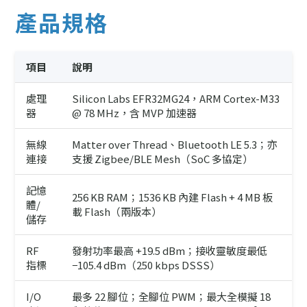
產品規格
項目
說明
處理
Silicon Labs EFR32MG24，ARM Cortex-M33
器
@ 78 MHz，含 MVP 加速器
無線
Matter over Thread、Bluetooth LE 5.3；亦
連接
支援 Zigbee/BLE Mesh（SoC 多協定）
記憶
256 KB RAM；1536 KB 內建 Flash + 4 MB 板
體/
載 Flash（兩版本）
儲存
RF
發射功率最高 +19.5 dBm；接收靈敏度最低
指標
−105.4 dBm（250 kbps DSSS）
I/O
最多 22 腳位；全腳位 PWM；最大全模擬 18