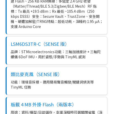
建 Flash、256 KB RAM無線：多協定 2.4 GHz 收發
（Matter/Thread/BLE 5.3/Zigbee/BLE Mesh）RF 指
標：Tx 最⾼ +19.5 dBm；Rx 最低 −105.4 dBm（250
kbps DSSS）安全：Secure Vault、TrustZone、安全開
機、硬體加解密/TRNG特點：超低功耗，深睡約 1.95 µA；
支援 Arduino Core
LSM6DS3TR-C（SENSE 版）
品牌：STMicroelectronics功能：三軸加速度計 + 三軸陀
螺儀 6DoF IMU，用於姿態/手勢與 TinyML 感測
類比麥克風（SENSE 版）
功能：環境音採樣，適用簡易聲音觸發/關鍵詞偵測等
TinyML 任務
板載 4 MB 外掛 Flash（兩版本）
用途：資料/模型/日誌儲存，支援深睡時可選關閉省電（深