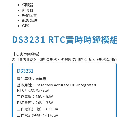
伺服器
計時器
時間裝置
亂數系統
GPS
DS3231 RTC實時時鐘模
【IC 火力開發板】
您可參考此處列出的 IC 規格，挑選欲使用的 IC 版本（規格資
DS3231
零件等級：商業級
基本用途：Extremely Accurate I2C-Integrated
RTC/TCXO/Crystal
工作電壓：4.5V ~ 5.5V
BAT電壓：2.0V ~ 3.5V
工作電流(一般)：<300μA
工作電流(待機)：<170μA