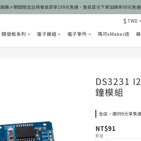
慶開幕🎉期間限定註冊會員即享199元免運、會員首次下單加碼享99元免
慶開幕🎉期間限定註冊會員即享199元免運、會員首次下單加碼享99元免
$
TWD
歡迎光臨瑪可希維，本站商品皆為台灣現貨、含稅可打統編
開發板系列
電子模組
電子零件
瑪可xMaker誌
尋
慶開幕🎉期間限定註冊會員即享199元免運、會員首次下單加碼享99元免
DS3231 
鐘模組
全店，滿999元享免
NT$91
數量