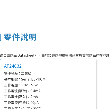
組 零件說明
料節錄自該商品 Datasheet）。由於製造商規格書偶爾會與實際商品存在
AT24C32
零件等級：工業級
基本用途：Serial EEPROM
工作電壓：1.8V ~ 5.5V
工作電流(讀取)：0.4mA
工作電流(寫入)：2mA
工作電流(待機)：20μA
工作溫度：-40℃ ~ 85℃