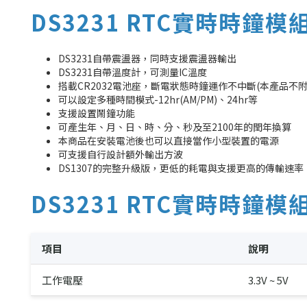
DS3231 RTC實時時鐘模
DS3231自帶震盪器，同時支援震盪器輸出
DS3231自帶溫度計，可測量IC溫度
搭載CR2032電池座，斷電狀態時鐘運作不中斷(本產品不附
可以設定多種時間模式-12hr(AM/PM)、24hr等
支援設置鬧鐘功能
可產生年、月、日、時、分、秒及至2100年的閏年換算
本商品在安裝電池後也可以直接當作小型裝置的電源
可支援自行設計額外輸出方波
DS1307的完整升級版，更低的耗電與支援更高的傳輸速率
DS3231 RTC實時時鐘模
項目
說明
工作電壓
3.3V ~ 5V