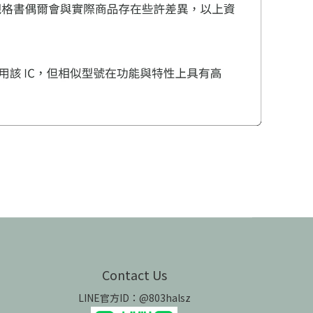
Contact Us
LINE官方ID：@803halsz