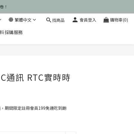
運卷！
運卷！
繁體中文
會員登入
購物車(0)
找商品
料採購服務
運卷！
立即購買
I2C通訊 RTC實時時
運，期間限定註冊會員199免運吃到飽