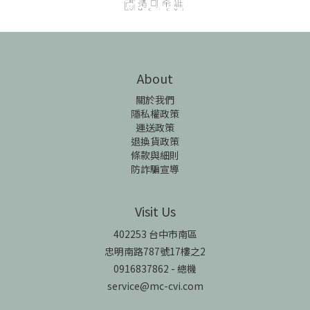
About
關於我們
隱私權政策
運送政策
退換貨政策
條款與細則
防詐騙宣導
Visit Us
402253 台中市南區
忠明南路787號17樓之2
0916837862 - 總機
service@mc-cvi.com