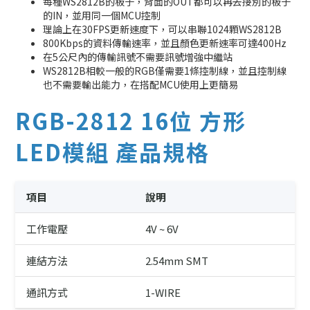
每種WS2812B的板子，背面的OUT都可以再去接別的板子
的IN，並用同一個MCU控制
理論上在30FPS更新速度下，可以串聯1024顆WS2812B
800Kbps的資料傳輸速率，並且顏色更新速率可達400Hz
在5公尺內的傳輸訊號不需要訊號增強中繼站
WS2812B相較一般的RGB僅需要1條控制線，並且控制線
也不需要輸出能力，在搭配MCU使用上更簡易
RGB-2812 16位 方形
LED模組 產品規格
項目
說明
工作電壓
4V ~ 6V
連結方法
2.54mm SMT
通訊方式
1-WIRE