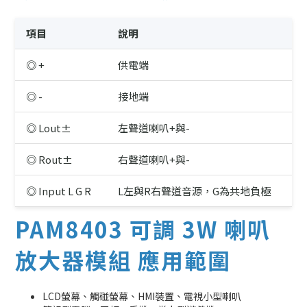
項目
說明
◎ +
供電端
◎ -
接地端
◎ Lout±
左聲道喇叭+與-
◎ Rout±
右聲道喇叭+與-
◎ Input L G R
L左與R右聲道音源，G為共地負極
PAM8403 可調 3W 喇叭
放大器模組 應用範圍
LCD螢幕、觸碰螢幕、HMI裝置、電視小型喇叭