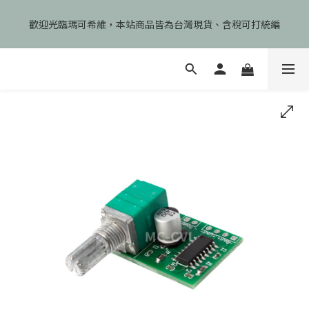
🎉慶開幕🎉期間限定註冊會員即享199元免運、會員首次下單加碼
歡迎光臨瑪可希維，本站商品皆為台灣現貨、含稅可打統編
享99元免運卷！
🎉慶開幕🎉期間限定註冊會員即享199元免運、會員首次下單加碼
享99元免運卷！