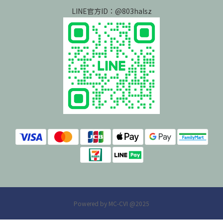
LINE官方ID：@803halsz
Powered by MC-CVI @2025