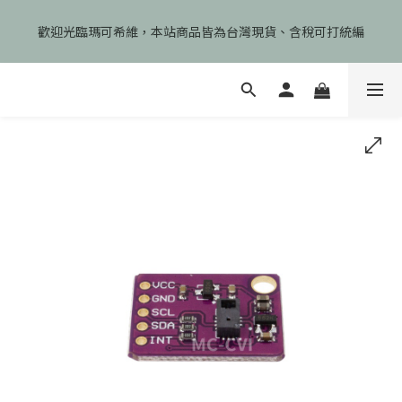
🎉慶開幕🎉期間限定註冊會員即享199元免運、會員首次下單加碼
歡迎光臨瑪可希維，本站商品皆為台灣現貨、含稅可打統編
享99元免運卷！
🎉慶開幕🎉期間限定註冊會員即享199元免運、會員首次下單加碼
享99元免運卷！