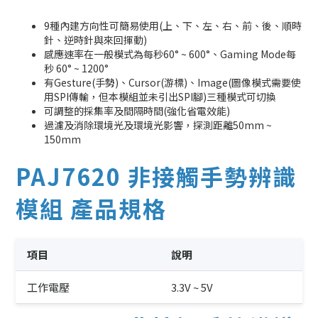
9種內建方向性可簡易使用(上、下、左、右、前、後、順時
針、逆時針與來回揮動)
感應速率在一般模式為每秒60° ~ 600°、Gaming Mode每
秒 60° ~ 1200°
有Gesture(手勢)、Cursor(游標)、Image(圖像模式需要使
用SPI傳輸，但本模組並未引出SPI腳)三種模式可切換
可調整的採集率及間隔時間(強化省電效能)
過濾及消除環境光及環境光影響，探測距離50mm ~
150mm
PAJ7620 非接觸手勢辨識
模組 產品規格
項目
說明
工作電壓
3.3V ~ 5V