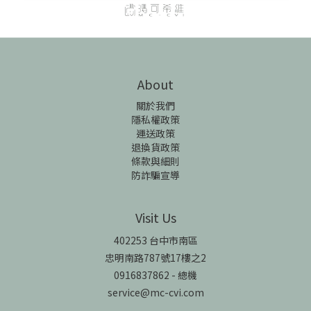
About
關於我們
隱私權政策
運送政策
退換貨政策
條款與細則
防詐騙宣導
Visit Us
402253 台中市南區
忠明南路787號17樓之2
0916837862 - 總機
service@mc-cvi.com