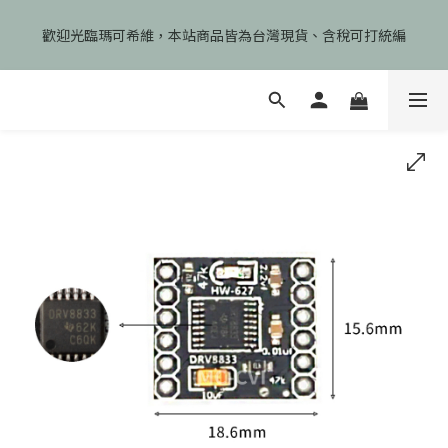
🎉慶開幕🎉期間限定註冊會員即享199元免運、會員首次下單加碼
歡迎光臨瑪可希維，本站商品皆為台灣現貨、含稅可打統編
享99元免運卷！
🎉慶開幕🎉期間限定註冊會員即享199元免運、會員首次下單加碼
享99元免運卷！