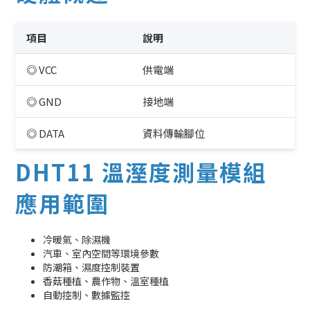
項目
說明
◎ VCC
供電端
◎ GND
接地端
◎ DATA
資料傳輸腳位
DHT11 溫溼度測量模組
應用範圍
冷暖氣、除濕機
汽車、室內空間等環境參數
防潮箱、濕度控制裝置
香菇種植、農作物、溫室種植
自動控制、數據監控