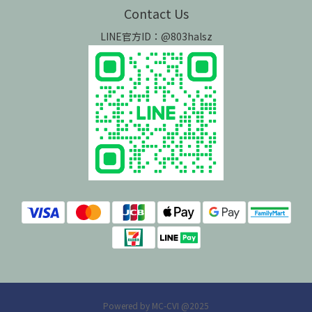
Contact Us
LINE官方ID：@803halsz
Powered by MC-CVI @2025