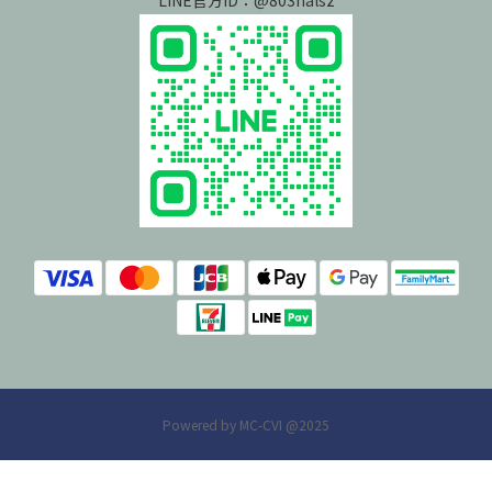
LINE官方ID：@803halsz
Powered by MC-CVI @2025
立即購買