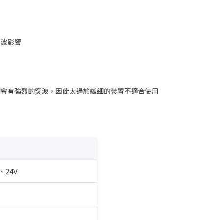
突波影響
關會有強烈的突波，因此太過於纖細的裝置不適合使用
、24V