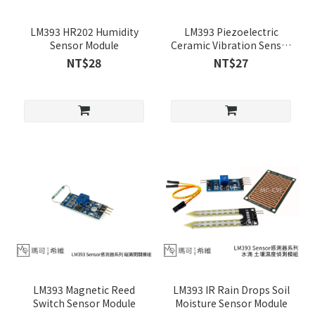
LM393 HR202 Humidity
LM393 Piezoelectric
Sensor Module
Ceramic Vibration Sensor
Module
NT$28
NT$27
LM393 Magnetic Reed
LM393 IR Rain Drops Soil
Switch Sensor Module
Moisture Sensor Module