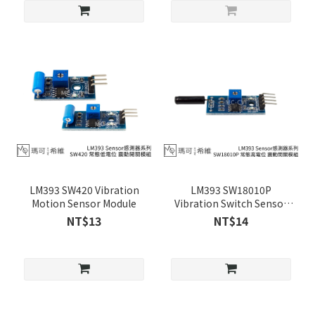
LM393 SW420 Vibration
LM393 SW18010P
Motion Sensor Module
Vibration Switch Sensor
Module
NT$13
NT$14