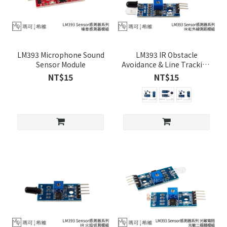
LM393 Microphone Sound
LM393 IR Obstacle
Sensor Module
Avoidance & Line Tracking
Sensor Modules
NT$15
NT$15