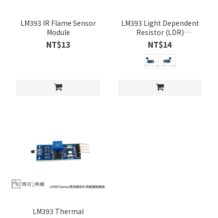
LM393 IR Flame Sensor
LM393 Light Dependent
Module
Resistor (LDR)
Photoresistor Photodiode
NT$13
NT$14
Sensor Modules
LM393 Thermal