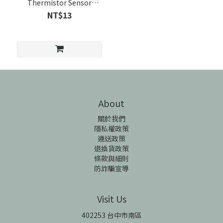
Thermistor Sensor
Module
NT$13
About
關於我們
隱私權政策
運送政策
退換貨政策
條款與細則
防詐騙宣導
Visit Us
402253 台中市南區