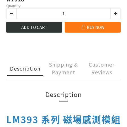
Quantity
ADD TO CART
BUY NOW
Shipping &
Customer
Description
Payment
Reviews
Description
LM393 系列 磁場感測模組