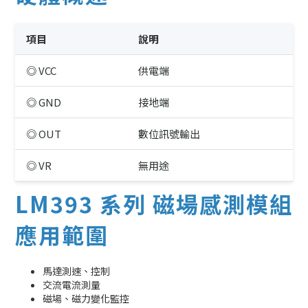
項目
說明
◎ VCC
供電端
◎ GND
接地端
◎ OUT
數位訊號輸出
◎ VR
無用途
LM393 系列 磁場感測模組
應用範圍
馬達測速、控制
交流電流測量
磁場、磁力變化監控