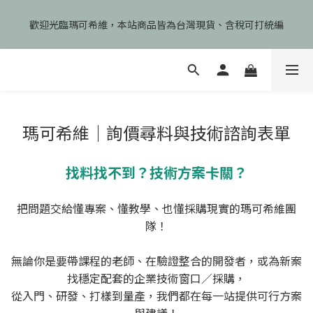
🎉慶開幕🎉期間限定註冊會員即享199元免運、會員首次下單加碼
歡迎光臨瑪可希維，本站商品皆為台灣現貨、含稅可打統編
享99元免運卷！
🎉慶開幕🎉期間限定註冊會員即享199元免運、會員首次下單加碼
享99元免運卷！
瑪可希維｜詢價尋料與技術諮詢表單
找料找不到？技術方案卡關？
把問題交給懂專案、懂教學、也懂採購現實的瑪可希維團
隊！
無論你是要帶課程的老師、在驗證整合的開發者，或為新案
找穩定配套的企業技術窗口／採購，
從入門、研發、打樣到量產，我們都在每一站提供可行方案