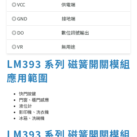
◎ VCC
供電端
◎ GND
接地端
◎ DO
數位訊號輸出
◎ VR
無用途
LM393 系列 磁簧開關模組
應用範圍
快門按鍵
門窗、櫃門感應
液位計
影印機、洗衣機
冰箱、洗碗機
LM393 系列 磁簧開關模組