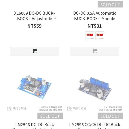
SOLD OUT
XL6009 DC-DC BUCK-
DC-DC 0.5A Automatic
BOOST Adjustable
BUCK-BOOST Module
Converter Module
NT$59
NT$31
SOLD OUT
SOLD OUT
LM2596 DC-DC Buck
LM2596 CC/CV DC-DC Buck