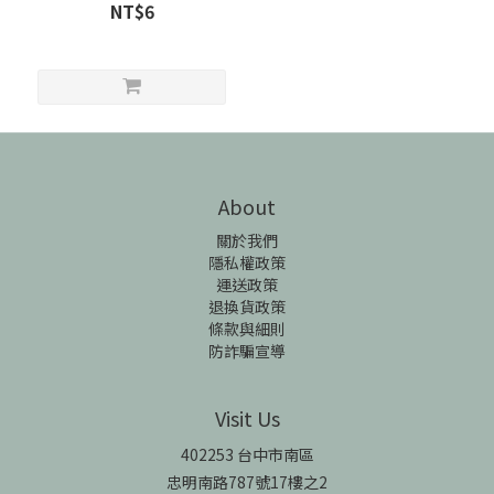
NT$6
About
關於我們
隱私權政策
運送政策
退換貨政策
條款與細則
防詐騙宣導
Visit Us
402253 台中市南區
忠明南路787號17樓之2