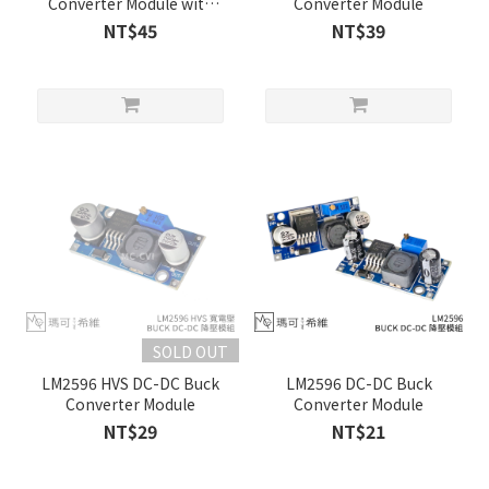
Converter Module with
Converter Module
Voltmeter Display
NT$45
NT$39
SOLD OUT
LM2596 HVS DC-DC Buck
LM2596 DC-DC Buck
Converter Module
Converter Module
NT$29
NT$21