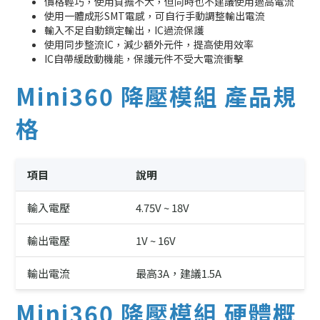
價格輕巧，使用負擔不大，但同時也不建議使用過高電流
使用一體成形SMT電感，可自行手動調整輸出電流
輸入不足自動鎖定輸出，IC過流保護
使用同步整流IC，減少額外元件，提高使用效率
IC自帶緩啟動機能，保護元件不受大電流衝擊
Mini360 降壓模組 產品規
格
項目
說明
輸入電壓
4.75V ~ 18V
輸出電壓
1V ~ 16V
輸出電流
最高3A，建議1.5A
Mini360 降壓模組 硬體概