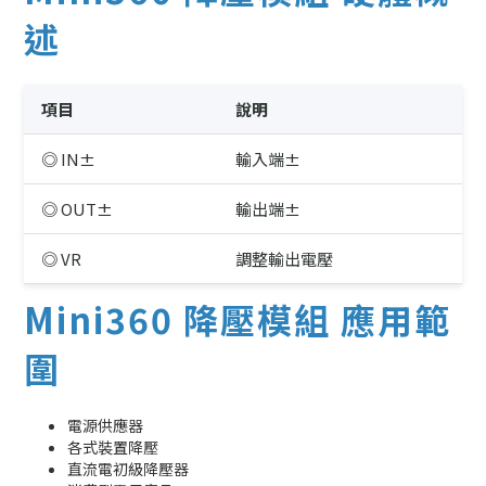
述
項目
說明
◎ IN±
輸入端±
◎ OUT±
輸出端±
◎ VR
調整輸出電壓
Mini360 降壓模組 應用範
圍
電源供應器
各式裝置降壓
直流電初級降壓器