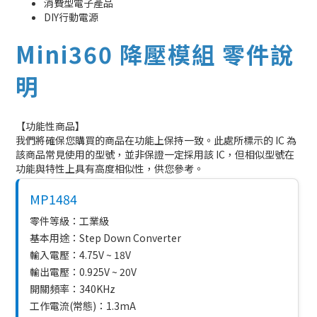
消費型電子產品
DIY行動電源
Mini360 降壓模組 零件說
明
【功能性商品】
我們將確保您購買的商品在功能上保持一致。此處所標示的 IC 為
該商品常見使用的型號，並非保證一定採用該 IC，但相似型號在
功能與特性上具有高度相似性，供您參考。
MP1484
零件等級：工業級
基本用途：Step Down Converter
輸入電壓：4.75V ~ 18V
輸出電壓：0.925V ~ 20V
開關頻率：340KHz
工作電流(常態)：1.3mA