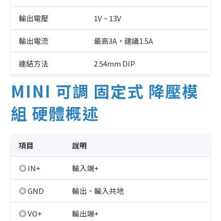
輸出電壓
1V ~ 13V
輸出電流
最高3A，建議1.5A
連結方法
2.54mm DIP
MINI 可調 固定式 降壓模
組 硬體概述
項目
說明
◎ IN+
輸入端+
◎ GND
輸出、輸入共地
◎ VO+
輸出端+