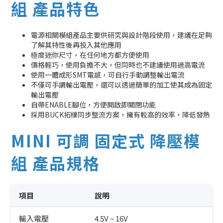
組 產品特色
電源相關模組產品主要供研究與設計階段使用，建議在足夠
了解其特性後再投入其他應用
極度迷你尺寸，在任何地方都方便使用
價格輕巧，使用負擔不大，但同時也不建議使用過高電流
使用一體成形SMT電感，可自行手動調整輸出電流
不僅可手調輸出電壓，還可以透過簡單的加工使其成為固定
輸出電壓
自帶ENABLE腳位，方便開啟即關閉功能
採用BUCK拓樸同步整流方案，擁有較高的效率，降低發熱
MINI 可調 固定式 降壓模
組 產品規格
項目
說明
輸入電壓
4.5V ~ 16V