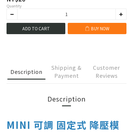
Quantity
ADD TO CART
BUY NOW
Shipping &
Customer
Description
Payment
Reviews
Description
MINI 可調 固定式 降壓模