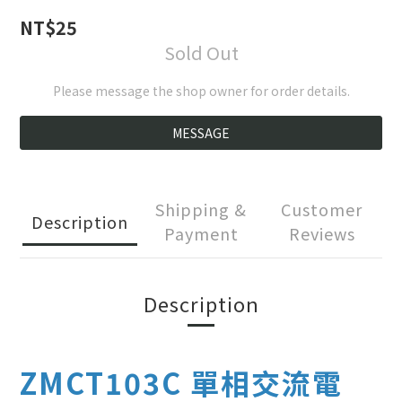
NT$25
Sold Out
Please message the shop owner for order details.
MESSAGE
Shipping &
Customer
Description
Payment
Reviews
Description
ZMCT103C 單相交流電