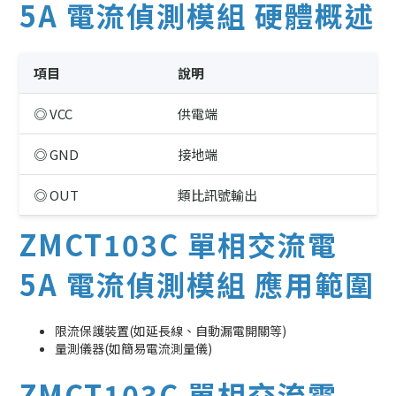
5A 電流偵測模組 硬體概述
項目
說明
◎ VCC
供電端
◎ GND
接地端
◎ OUT
類比訊號輸出
ZMCT103C 單相交流電
5A 電流偵測模組 應用範圍
限流保護裝置(如延長線、自動漏電開關等)
量測儀器(如簡易電流測量儀)
ZMCT103C 單相交流電