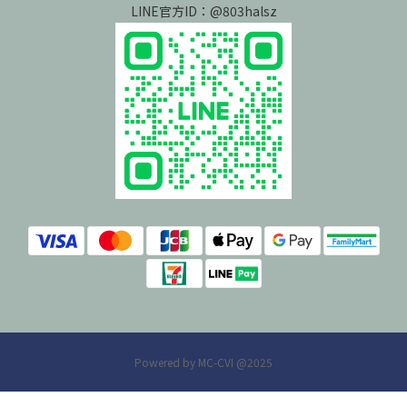
LINE官方ID：@803halsz
Powered by MC-CVI @2025