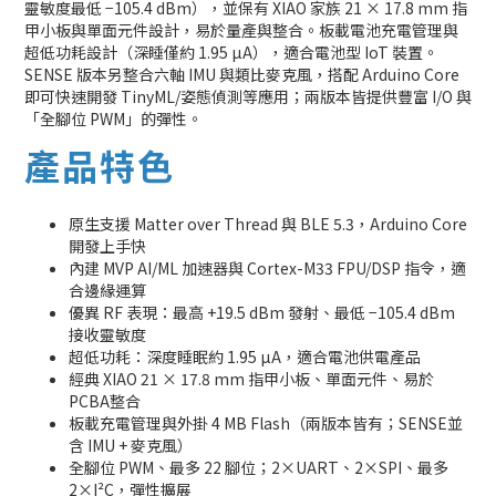
靈敏度最低 −105.4 dBm），並保有 XIAO 家族 21 × 17.8 mm 指
甲小板與單面元件設計，易於量產與整合。板載電池充電管理與
超低功耗設計（深睡僅約 1.95 µA），適合電池型 IoT 裝置。
SENSE 版本另整合六軸 IMU 與類比麥克風，搭配 Arduino Core
即可快速開發 TinyML/姿態偵測等應用；兩版本皆提供豐富 I/O 與
「全腳位 PWM」的彈性。
產品特色
原生支援 Matter over Thread 與 BLE 5.3，Arduino Core
開發上手快
內建 MVP AI/ML 加速器與 Cortex-M33 FPU/DSP 指令，適
合邊緣運算
優異 RF 表現：最高 +19.5 dBm 發射、最低 −105.4 dBm
接收靈敏度
超低功耗：深度睡眠約 1.95 µA，適合電池供電產品
經典 XIAO 21 × 17.8 mm 指甲小板、單面元件、易於
PCBA整合
板載充電管理與外掛 4 MB Flash（兩版本皆有；SENSE並
含 IMU + 麥克風）
全腳位 PWM、最多 22 腳位；2×UART、2×SPI、最多
2×I²C，彈性擴展