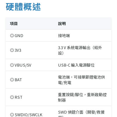
硬體概述
項目
說明
◎ GND
接地端
3.3 V 系統電源輸出（給外
◎ 3V3
設）
◎ VBUS/5V
USB-C 輸入電源腳位
電池端，可接單節鋰電池供
◎ BAT
電/充電
重置按鍵/腳位，重新啟動控
◎ RST
制器
SWD 偵錯介面（開發/救援
◎ SWDIO/SWCLK