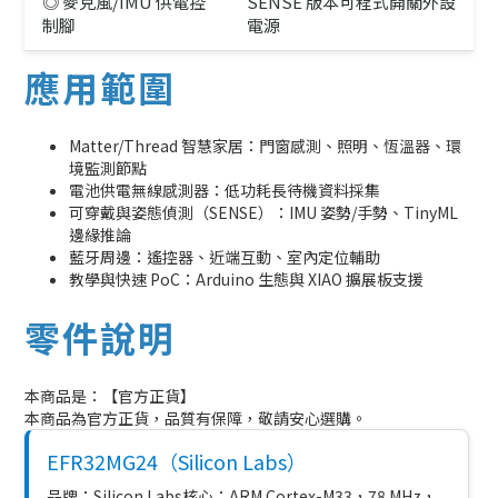
◎ 麥克風/IMU 供電控
SENSE 版本可程式開關外設
制腳
電源
應用範圍
Matter/Thread 智慧家居：門窗感測、照明、恆溫器、環
境監測節點
電池供電無線感測器：低功耗長待機資料採集
可穿戴與姿態偵測（SENSE）：IMU 姿勢/手勢、TinyML
邊緣推論
藍牙周邊：遙控器、近端互動、室內定位輔助
教學與快速 PoC：Arduino 生態與 XIAO 擴展板支援
零件說明
本商品是：【官方正貨】
本商品為官方正貨，品質有保障，敬請安心選購。
EFR32MG24（Silicon Labs）
品牌：Silicon Labs核心：ARM Cortex-M33，78 MHz，