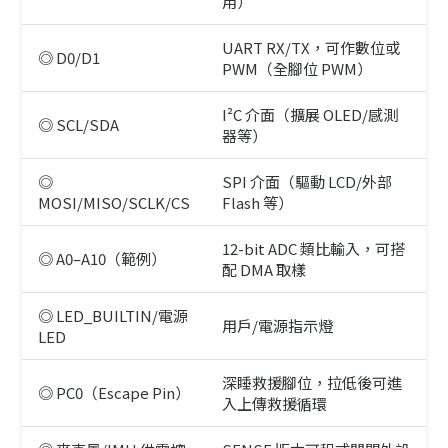
用）
UART RX/TX，可作數位或
◎ D0/D1
PWM（全腳位 PWM）
I²C 介面（擴展 OLED/感測
◎ SCL/SDA
器等）
◎
SPI 介面（驅動 LCD/外部
MOSI/MISO/SCLK/CS
Flash 等）
12-bit ADC 類比輸入，可搭
◎ A0–A10（範例）
配 DMA 取樣
◎ LED_BUILTIN/電源
用戶/電源指示燈
LED
深睡救援腳位，拉低後可進
◎ PC0（Escape Pin）
入上傳救援循環