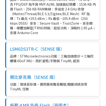
含 FPU/DSP 指令與 MVP AI/ML 加速器記憶體：1536 KB 內
建 Flash、256 KB RAM無線：多協定 2.4 GHz 收發
（Matter/Thread/BLE 5.3/Zigbee/BLE Mesh）RF 指
標：Tx 最⾼ +19.5 dBm；Rx 最低 −105.4 dBm（250
kbps DSSS）安全：Secure Vault、TrustZone、安全開
機、硬體加解密/TRNG特點：超低功耗，深睡約 1.95 µA；
支援 Arduino Core
LSM6DS3TR-C（SENSE 版）
品牌：STMicroelectronics功能：三軸加速度計 + 三軸陀
螺儀 6DoF IMU，用於姿態/手勢與 TinyML 感測
類比麥克風（SENSE 版）
功能：環境音採樣，適用簡易聲音觸發/關鍵詞偵測等
TinyML 任務
板載 4 MB 外掛 Flash（兩版本）