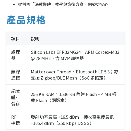
提供防「深睡變磚」教學與恢復方案，開發更安心
產品規格
項目
說明
處理
Silicon Labs EFR32MG24，ARM Cortex-M33
器
@ 78 MHz，含 MVP 加速器
無線
Matter over Thread、Bluetooth LE 5.3；亦
連接
支援 Zigbee/BLE Mesh（SoC 多協定）
記憶
256 KB RAM；1536 KB 內建 Flash + 4 MB 板
體/
載 Flash（兩版本）
儲存
RF
發射功率最高 +19.5 dBm；接收靈敏度最低
指標
−105.4 dBm（250 kbps DSSS）