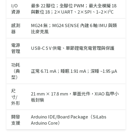
I/O
最多 22 腳位；全腳位 PWM；最大全模擬 18
資源
與數位 18；2×UART、2×SPI、1–2×I²C
感測
MG24 無；MG24 SENSE 內建 6 軸 IMU 與類
器
比麥克風
電源
USB-C 5 V 供電、單節鋰電充電管理與保護
管理
功耗
（典
正常 6.71 mA；睡眠 1.91 mA；深睡 ~1.95 µA
型）
尺
21 mm × 17.8 mm，單面元件，XIAO 指甲小
寸/
板封裝
外形
開發
Arduino IDE/Board Package（SiLabs
支援
Arduino Core）