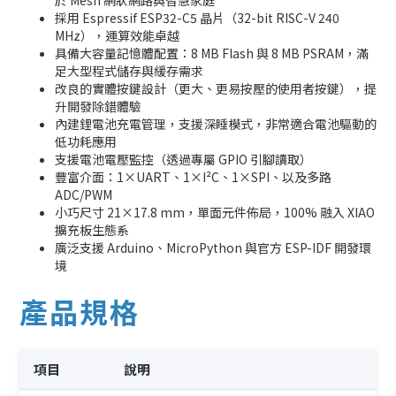
於 Mesh 網狀網路與智慧家庭
採用 Espressif ESP32-C5 晶片（32-bit RISC-V 240
MHz），運算效能卓越
具備大容量記憶體配置：8 MB Flash 與 8 MB PSRAM，滿
足大型程式儲存與緩存需求
改良的實體按鍵設計（更大、更易按壓的使用者按鍵），提
升開發除錯體驗
內建鋰電池充電管理，支援深睡模式，非常適合電池驅動的
低功耗應用
支援電池電壓監控（透過專屬 GPIO 引腳讀取）
豐富介面：1×UART、1×I²C、1×SPI、以及多路
ADC/PWM
小巧尺寸 21×17.8 mm，單面元件佈局，100% 融入 XIAO
擴充板生態系
廣泛支援 Arduino、MicroPython 與官方 ESP-IDF 開發環
境
產品規格
項目
說明