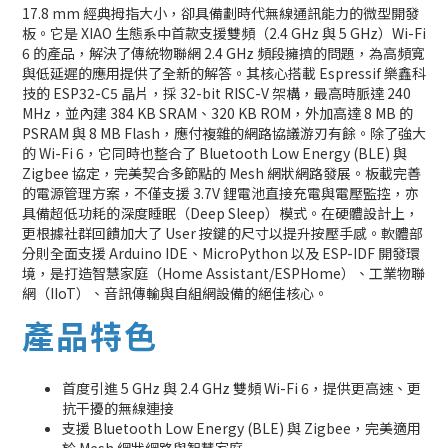
17.8 mm 經典拇指大小，卻具備劃時代無線通訊能力的微型開發
板。它是 XIAO 生態系中首款支援雙頻（2.4 GHz 與 5 GHz）Wi-Fi
6 的產品，解決了傳統物聯網 2.4 GHz 頻段擁擠的問題，為高頻寬
與低延遲的應用提供了全新的解答。其核心搭載 Espressif 樂鑫科
技的 ESP32-C5 晶片，採 32-bit RISC-V 架構，最高時脈達 240
MHz，並內建 384 KB SRAM、320 KB ROM，外加高達 8 MB 的
PSRAM 與 8 MB Flash，應付複雜的網路協議游刃有餘。除了強大
的 Wi-Fi 6，它同時也整合了 Bluetooth Low Energy (BLE) 與
Zigbee 協定，完美契合多節點的 Mesh 網狀網路發展。板載完善
的電源管理方案，不僅支援 3.7V 鋰電池直接充電與電壓監控，亦
具備超低功耗的深度睡眠（Deep Sleep）模式。在硬體設計上，
更根據社群回饋加大了 User 按鍵的尺寸以提升按壓手感。軟體部
分則全面支援 Arduino IDE、MicroPython 以及 ESP-IDF 開發環
境，是打造智慧家庭（Home Assistant/ESPHome）、工業物聯
網（IIoT）、音訊傳輸與自組網設備的絕佳核心。
產品特色
首度引進 5 GHz 與 2.4 GHz 雙頻 Wi-Fi 6，提供更高速、更
抗干擾的無線連接
支援 Bluetooth Low Energy (BLE) 與 Zigbee，完美適用