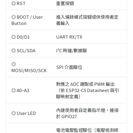
◎ RST
重置按鍵
◎ BOOT / User
進入燒錄模式按鍵或供使用者定
Button
義輸入
◎ D0/D1
UART RX/TX
◎ SCL/SDA
I²C 時鐘/數據腳
◎
SPI 介面腳位
MOSI/MISO/SCK
對應之 ADC 讀取或 PWM 輸出
◎ A0–A3
（依 ESP32-C5 Datasheet 與引
腳映射定義）
內建使用者自定義指示燈，連接
◎ User LED
於 GPIO27
電池電壓監控腳位（電壓檢測綁