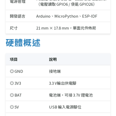
電源管理
（電壓讀取 GPIO6 / 使能 GPIO26）
開發語言
Arduino、MicroPython、ESP-IDF
尺寸
21 mm × 17.8 mm，單面元件佈局
硬體概述
項目
說明
◎ GND
接地端
◎ 3V3
3.3 V輸出供電腳
◎ BAT
電池端，可接 3.7V 鋰電池
◎ 5V
USB 輸入電源腳位