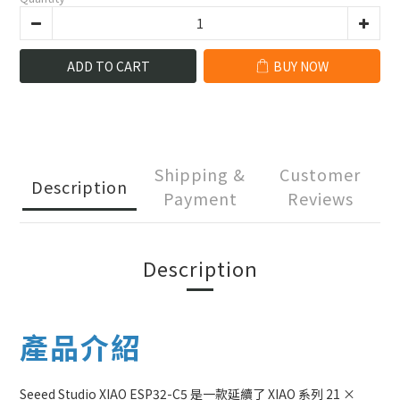
ADD TO CART
BUY NOW
Shipping &
Customer
Description
Payment
Reviews
Description
產品介紹
Seeed Studio XIAO ESP32-C5 是一款延續了 XIAO 系列 21 ×