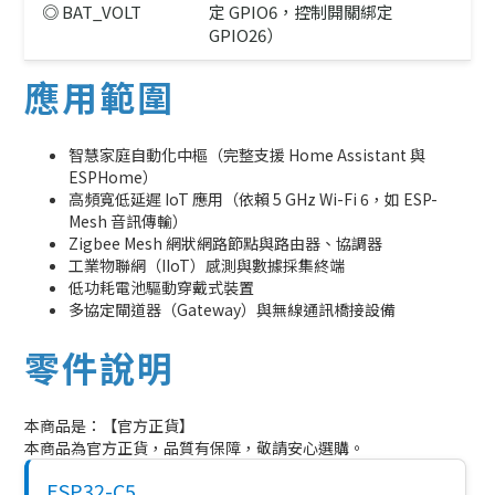
◎ BAT_VOLT
定 GPIO6，控制開關綁定
GPIO26）
應用範圍
智慧家庭自動化中樞（完整支援 Home Assistant 與
ESPHome）
高頻寬低延遲 IoT 應用（依賴 5 GHz Wi-Fi 6，如 ESP-
Mesh 音訊傳輸）
Zigbee Mesh 網狀網路節點與路由器、協調器
工業物聯網（IIoT）感測與數據採集終端
低功耗電池驅動穿戴式裝置
多協定閘道器（Gateway）與無線通訊橋接設備
零件說明
本商品是：【官方正貨】
本商品為官方正貨，品質有保障，敬請安心選購。
ESP32-C5