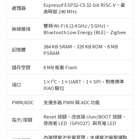
Espressif ESP32-C5 32-bit RISC-V，最
處理器
高時脈 240 MHz
雙頻 Wi-Fi 6 (2.4 GHz / 5 GHz)、
無線連接
Bluetooth Low Energy (BLE)、Zigbee
384 KB SRAM、320 KB ROM、8 MB
記憶體
PSRAM
儲存空間
8 MB 板載 Flash
1×I²C、1×UART、1×SPI，對應標準
接口
XIAO 腳位
PWM/ADC
支援多路 PWM 與 ADC 功能
Reset 按鍵、改良版 User/BOOT 按鍵、
指示/按鍵
使用者 LED（GPIO27）與充電 LED
內建鋰電池充電管理，支援電池電壓讀取