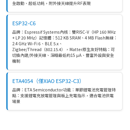
全啟動、超低功耗，附外接天線提升RF表現
ESP32-C6
品牌：Espressif Systems內核：雙RISC-V（HP 160 MHz
+ LP 20 MHz）記憶體：512 KB SRAM、4 MB Flash無線：
2.4 GHz Wi-Fi 6、BLE 5.x、
Zigbee/Thread（802.15.4），Matter原生友好特點：可
切換內建/外接天線、深睡最低約15 µA、豐富外設與安全
機制
ETA4054（僅XIAO ESP32-C3）
品牌：ETA Semiconductor功能：單節鋰電池充電管理特
點：支援鋰電充放電管理與板上充電指示，適合電池供電
場景