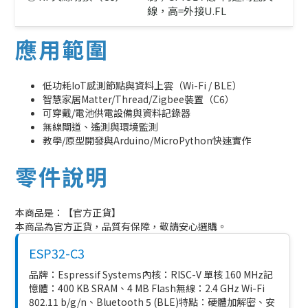
線，高=外接U.FL
應用範圍
低功耗IoT感測節點與資料上雲（Wi-Fi / BLE）
智慧家居Matter/Thread/Zigbee裝置（C6）
可穿戴/電池供電設備與資料記錄器
無線閘道、遙測與環境監測
教學/原型開發與Arduino/MicroPython快速實作
零件說明
本商品是：【官方正貨】
本商品為官方正貨，品質有保障，敬請安心選購。
ESP32-C3
品牌：Espressif Systems內核：RISC-V 單核 160 MHz記
憶體：400 KB SRAM、4 MB Flash無線：2.4 GHz Wi-Fi
802.11 b/g/n、Bluetooth 5 (BLE)特點：硬體加解密、安