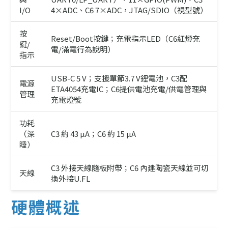
I/O
4×ADC、C6 7×ADC，JTAG/SDIO（視型號）
按
Reset/Boot按鍵；充電指示LED（C6紅燈充
鍵/
電/滿電行為說明）
指示
USB-C 5 V；支援單節3.7 V鋰電池，C3配
電源
ETA4054充電IC；C6提供電池充電/供電管理與
管理
充電燈號
功耗
（深
C3 約 43 µA；C6 約 15 µA
睡）
C3 外接天線隨板附帶；C6 內建陶瓷天線並可切
天線
換外接U.FL
硬體概述