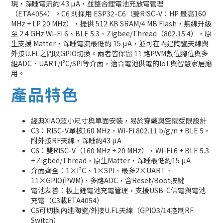
現，深睡電流約 43 µA，並整合鋰電池充放電管理
（ETA4054）。C6 則採用 ESP32-C6（雙RISC-V：HP 最高160
MHz + LP 20 MHz），提供 512 KB SRAM/4 MB Flash，無線升級
至 2.4 GHz Wi-Fi 6、BLE 5.3、Zigbee/Thread（802.15.4），原
生支援 Matter，深睡電流最低約 15 µA，並可在內建陶瓷天線與
外接U.FL之間以GPIO切換。兩者皆保留 11 路PWM數位腳位與多
組ADC、UART/I²C/SPI等介面，適合電池供電的IoT與智慧家居應
用。
產品特色
經典XIAO超小尺寸與單面安裝，易於穿戴與空間受限設計
C3：RISC-V單核160 MHz，Wi-Fi 802.11 b/g/n + BLE 5，
附外接RF天線，深睡約43 µA
C6：雙RISC-V（160 MHz + 20 MHz），Wi-Fi 6 + BLE 5.3
+ Zigbee/Thread，原生Matter，深睡最低約15 µA
介面齊全：1×I²C、1×SPI、最多2×UART、
11×GPIO(PWM)、多路ADC，含Reset/Boot按鍵
電池友善：板上鋰電池充電管理，支援USB-C供電與電池
充電（C3載ETA4054）
C6可切換內建陶瓷/外接U.FL天線（GPIO3/14控制RF
Switch）