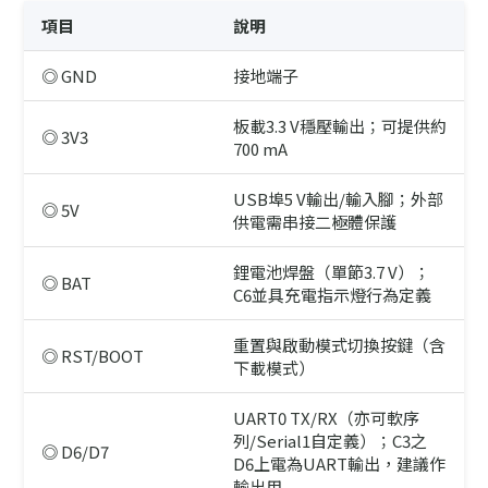
項目
說明
◎ GND
接地端子
板載3.3 V穩壓輸出；可提供約
◎ 3V3
700 mA
USB埠5 V輸出/輸入腳；外部
◎ 5V
供電需串接二極體保護
鋰電池焊盤（單節3.7 V）；
◎ BAT
C6並具充電指示燈行為定義
重置與啟動模式切換按鍵（含
◎ RST/BOOT
下載模式）
UART0 TX/RX（亦可軟序
列/Serial1自定義）；C3之
◎ D6/D7
D6上電為UART輸出，建議作
輸出用