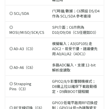
I²C時鐘/數據；C6預設 D5/D4
◎ SCL/SDA
作為 SCL/SDA 參考連接
◎
SPI介面；C6示例為
MOSI/MISO/SCK/CS
D10/D9/D8（CS任選如D3）
模擬輸入；A3(GP105) 走
◎ A0–A3（C3）
ADC2，易受干擾，建議優先
用 A0/A1/A2（ADC1）
多路ADC輸入，支援 12-bit
◎ A0–A6（C6）
解析度讀取
GPIO2/8/9 影響開機模式；
◎ Strapping
D8需上拉以確保下載啟動穩
Pins（C3）
定，D9與BOOT鍵相關
GPIO3 低電平啟用RF切換控
◎ RF天線切換（C6）
制；GPIO14 低=內建陶瓷天