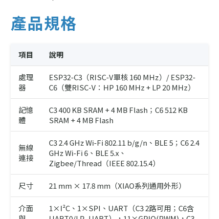
產品規格
項目
說明
處理
ESP32-C3（RISC-V單核 160 MHz）/ ESP32-
器
C6（雙RISC-V：HP 160 MHz + LP 20 MHz）
記憶
C3 400 KB SRAM + 4 MB Flash；C6 512 KB
體
SRAM + 4 MB Flash
C3 2.4 GHz Wi-Fi 802.11 b/g/n、BLE 5；C6 2.4
無線
GHz Wi-Fi 6、BLE 5.x、
連接
Zigbee/Thread（IEEE 802.15.4）
尺寸
21 mm × 17.8 mm（XIAO系列通用外形）
介面
1×I²C、1×SPI、UART（C3 2路可用；C6含
與
UART0/LP_UART），11×GPIO(PWM)，C3