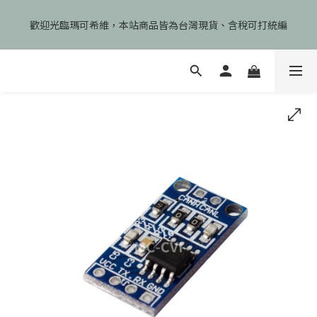
🎉慶開幕🎉期間限定註冊會員即享199元免運、會員首次下單加碼
歡迎光臨瑪可希維，本站商品皆為台灣現貨、含稅可打統編
享99元免運卷！
🎉慶開幕🎉期間限定註冊會員即享199元免運、會員首次下單加碼
享99元免運卷！