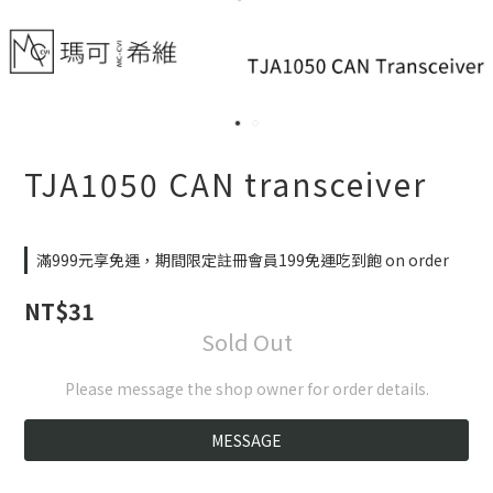
TJA1050 CAN transceiver
滿999元享免運，期間限定註冊會員199免運吃到飽 on order
NT$31
Sold Out
Please message the shop owner for order details.
MESSAGE