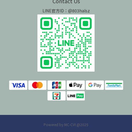
Contact Us
LINE官方ID：@803halsz
Powered by MC-CVI @2025