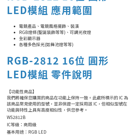
LED模組 應用範圍
電競產品、電競風格擺飾、裝潢
RGB燈條(聖誕裝飾等等)、可調光夜燈
全彩顯示器
各種多色採光(如舞池燈等等)
RGB-2812 16位 圓形
LED模組 零件說明
【功能性商品】
我們將確保您購買的商品在功能上保持一致。此處所標示的 IC 為
該商品常見使用的型號，並非保證一定採用該 IC，但相似型號在
功能與特性上具有高度相似性，供您參考。
WS2812B
IC等級：商用級
基本用途：RGB LED