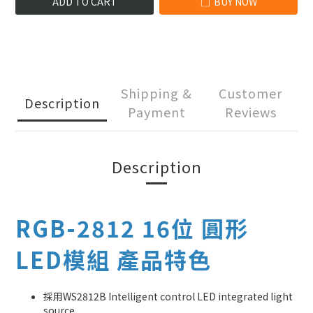
ADD TO CART
BUY NOW
Shipping &
Customer
Description
Payment
Reviews
Description
RGB-2812 16位 圓形
LED模組 產品特色
採用WS2812B Intelligent control LED integrated light
source