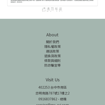
About
關於我們
隱私權政策
運送政策
退換貨政策
條款與細則
防詐騙宣導
Visit Us
402253 台中市南區
忠明南路787號17樓之2
0916837862 - 總機
service@mc-cvi.com