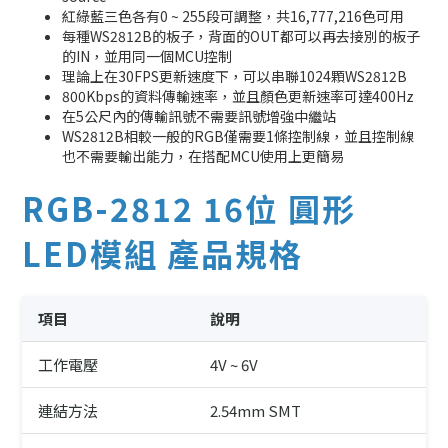
紅綠藍三色各有0 ~ 255段可調整，共16,777,216色可用
每種WS2812B的板子，背面的OUT都可以再去接別的板子
的IN，並用同一個MCU控制
理論上在30FPS更新速度下，可以串聯1024顆WS2812B
800Kbps的資料傳輸速率，並且顏色更新速率可達400Hz
在5公尺內的傳輸訊號不需要訊號增強中繼站
WS2812B相較一般的RGB僅需要1條控制線，並且控制線
也不需要輸出能力，在搭配MCU使用上更簡易
RGB-2812 16位 圓形
LED模組 產品規格
項目
說明
工作電壓
4V ~ 6V
連結方法
2.54mm SMT