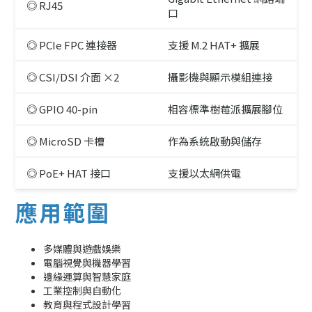
◎ RJ45
口
◎ PCIe FPC 連接器
支援 M.2 HAT+ 擴展
◎ CSI/DSI 介面 ×2
攝影機與顯示模組連接
◎ GPIO 40-pin
相容標準樹莓派擴展腳位
◎ MicroSD 卡槽
作為系統啟動與儲存
◎ PoE+ HAT 接口
支援以太網供電
應用範圍
多媒體與遊戲娛樂
電腦視覺與機器學習
邊緣運算與智慧家庭
工業控制與自動化
教育與程式設計學習