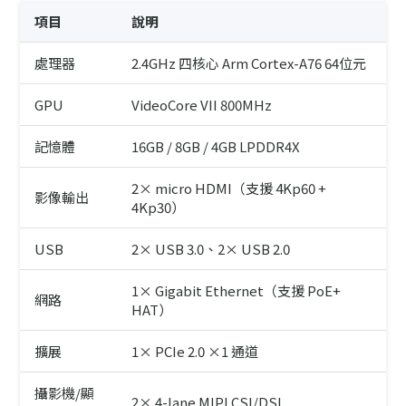
項目
說明
處理器
2.4GHz 四核心 Arm Cortex-A76 64位元
GPU
VideoCore VII 800MHz
記憶體
16GB / 8GB / 4GB LPDDR4X
2× micro HDMI（支援 4Kp60 +
影像輸出
4Kp30）
USB
2× USB 3.0、2× USB 2.0
1× Gigabit Ethernet（支援 PoE+
網路
HAT）
擴展
1× PCIe 2.0 ×1 通道
攝影機/顯
2× 4-lane MIPI CSI/DSI