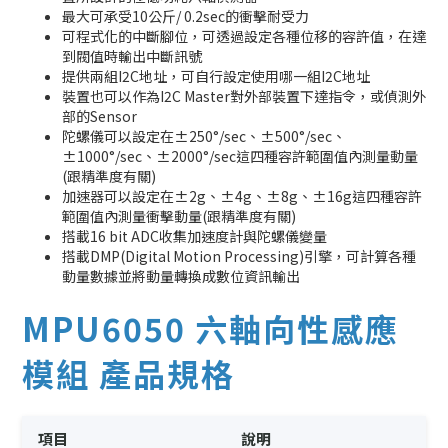
最大可承受10公斤/ 0.2sec的衝擊耐受力
可程式化的中斷腳位，可透過設定各種位移的容許值，在達
到閥值時輸出中斷訊號
提供兩組I2C地址，可自行設定使用哪一組I2C地址
裝置也可以作為I2C Master對外部裝置下達指令，或偵測外
部的Sensor
陀螺儀可以設定在±250°/sec、±500°/sec、
±1000°/sec、±2000°/sec這四種容許範圍值內測量動量
(跟精準度有關)
加速器可以設定在±2g、±4g、±8g、±16g這四種容許
範圍值內測量衝擊動量(跟精準度有關)
搭載16 bit ADC收集加速度計與陀螺儀變量
搭載DMP(Digital Motion Processing)引擎，可計算各種
動量數據並將動量轉換成數位資訊輸出
MPU6050 六軸向性感應
模組 產品規格
項目
說明