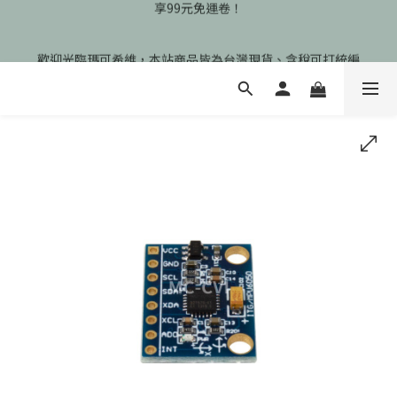
🎉慶開幕🎉期間限定註冊會員即享199元免運、會員首次下單加碼
歡迎光臨瑪可希維，本站商品皆為台灣現貨、含稅可打統編
享99元免運卷！
🎉慶開幕🎉期間限定註冊會員即享199元免運、會員首次下單加碼
享99元免運卷！