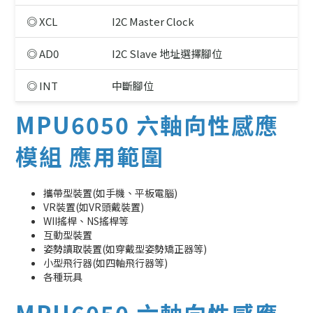
◎ XCL
I2C Master Clock
◎ AD0
I2C Slave 地址選擇腳位
◎ INT
中斷腳位
MPU6050 六軸向性感應
模組 應用範圍
攜帶型裝置(如手機、平板電腦)
VR裝置(如VR頭戴裝置)
WII搖桿、NS搖桿等
互動型裝置
姿勢讀取裝置(如穿戴型姿勢矯正器等)
小型飛行器(如四軸飛行器等)
各種玩具