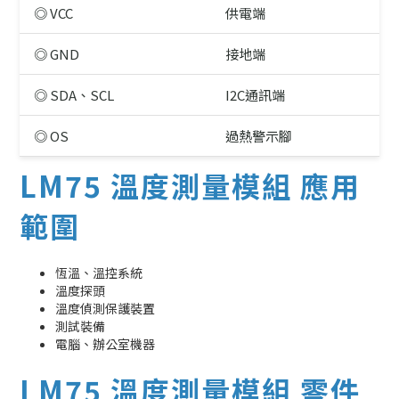
◎ VCC
供電端
◎ GND
接地端
◎ SDA、SCL
I2C通訊端
◎ OS
過熱警示腳
LM75 溫度測量模組 應用
範圍
恆溫、溫控系統
溫度探頭
溫度偵測保護裝置
測試裝備
電腦、辦公室機器
LM75 溫度測量模組 零件