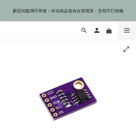
🎉慶開幕🎉期間限定註冊會員即享199元免運、會員首次下單加碼
歡迎光臨瑪可希維，本站商品皆為台灣現貨、含稅可打統編
享99元免運卷！
🎉慶開幕🎉期間限定註冊會員即享199元免運、會員首次下單加碼
享99元免運卷！