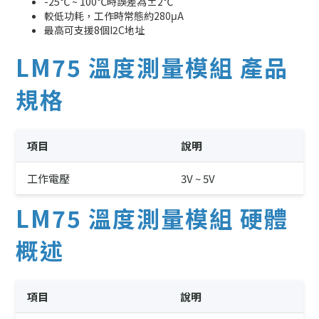
-25℃ ~ 100℃時誤差為±2℃
較低功耗，工作時常態約280μA
最高可支援8個I2C地址
LM75 溫度測量模組 產品
規格
項目
說明
工作電壓
3V ~ 5V
LM75 溫度測量模組 硬體
概述
項目
說明