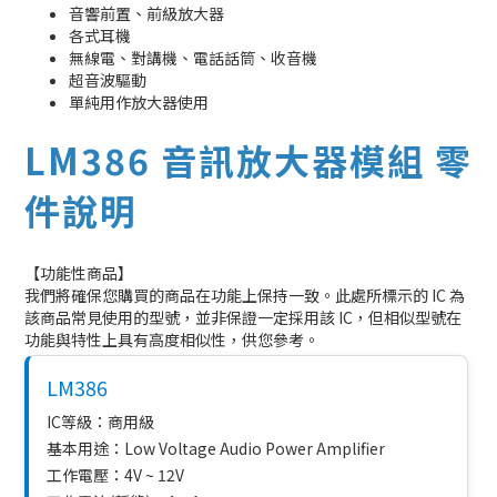
音響前置、前級放大器
各式耳機
無線電、對講機、電話話筒、收音機
超音波驅動
單純用作放大器使用
LM386 音訊放大器模組 零
件說明
【功能性商品】
我們將確保您購買的商品在功能上保持一致。此處所標示的 IC 為
該商品常見使用的型號，並非保證一定採用該 IC，但相似型號在
功能與特性上具有高度相似性，供您參考。
LM386
IC等級：商用級
基本用途：Low Voltage Audio Power Amplifier
工作電壓：4V ~ 12V