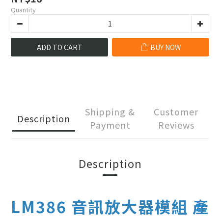
Quantity
ADD TO CART
BUY NOW
Shipping &
Customer
Description
Payment
Reviews
Description
LM386 音訊放大器模組 產