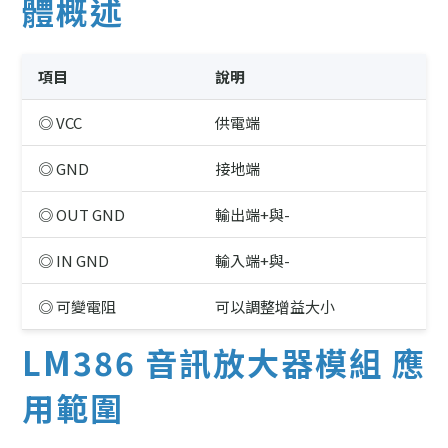
體概述
項目
說明
◎ VCC
供電端
◎ GND
接地端
◎ OUT GND
輸出端+與-
◎ IN GND
輸入端+與-
◎ 可變電阻
可以調整增益大小
LM386 音訊放大器模組 應
用範圍