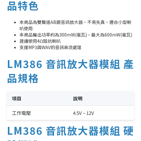
品特色
本商品為雙聲道AB類音訊放大器，不易失真，適合小型喇
叭使用
本商品輸出功率約為300mW(毫瓦)，最大為600mW(毫瓦)
建議使用4Ω阻抗喇叭
支援MP3與WAV的音訊串流處理
LM386 音訊放大器模組 產
品規格
項目
說明
工作電壓
4.5V ~ 12V
LM386 音訊放大器模組 硬