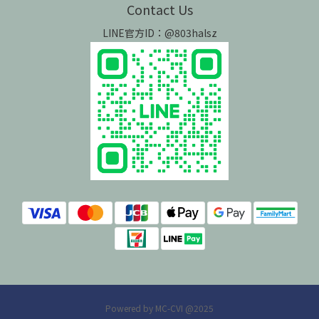
Contact Us
LINE官方ID：@803halsz
Powered by MC-CVI @2025