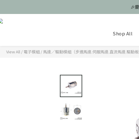
🎉
🎉
Shop All
🎉
View All
/
電子模組
/
馬達／驅動模組（步進馬達.伺服馬達.直流馬達.驅動