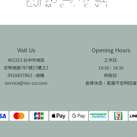
Visit Us
Opening Hours
402253 台中市南區
工作日:
忠明南路787號17樓之2
10:30 - 18:30
0916837862 - 總機
例假日:
service@mc-cvi.com
倉庫休息，客服不定時回復