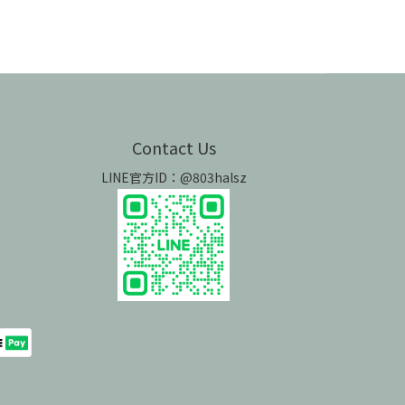
Contact Us
LINE官方ID：@803halsz