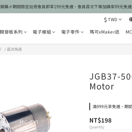
慶開幕🎉期間限定註冊會員即享199元免運、會員首次下單加碼享99元免
慶開幕🎉期間限定註冊會員即享199元免運、會員首次下單加碼享99元免
$
TWD
歡迎光臨瑪可希維，本站商品皆為台灣現貨、含稅可打統編
開發板系列
電子模組
電子零件
瑪可xMaker誌
MC
慶開幕🎉期間限定註冊會員即享199元免運、會員首次下單加碼享99元免
板）
/
直流馬達
JGB37-50
Motor
滿999元享免運，期間限
NT$198
Quantity