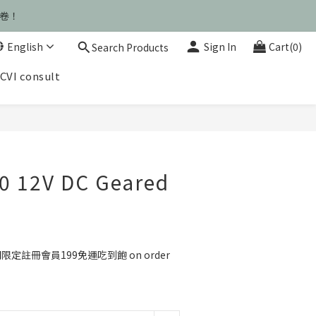
運卷！
運卷！
English
Sign In
Cart(0)
Search Products
CVI consult
運卷！
BUY NOW
0 12V DC Geared
定註冊會員199免運吃到飽 on order