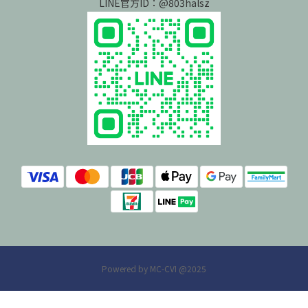
LINE官方ID：@803halsz
Powered by MC-CVI @2025