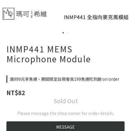
INMP441 MEMS
Microphone Module
滿999元享免運，期間限定註冊會員199免運吃到飽 on order
NT$82
Sold Out
Please message the shop owner for order details.
MESSAGE