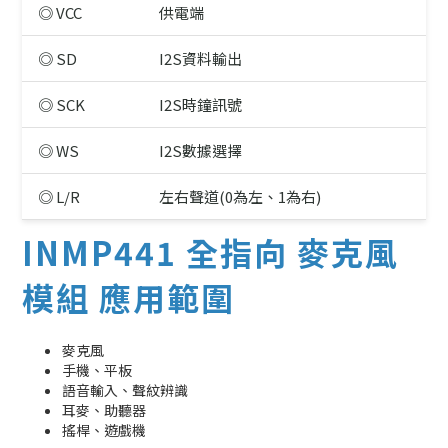
◎ VCC
供電端
◎ SD
I2S資料輸出
◎ SCK
I2S時鐘訊號
◎ WS
I2S數據選擇
◎ L/R
左右聲道(0為左、1為右)
INMP441 全指向 麥克風
模組 應用範圍
麥克風
手機、平板
語音輸入、聲紋辨識
耳麥、助聽器
搖桿、遊戲機