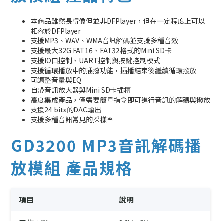
本商品雖然長得像但並非DFPlayer，但在一定程度上可以
相容於DFPlayer
支援MP3、WAV、WMA音訊解碼並支援多種音效
支援最大32G FAT16、FAT32格式的Mini SD卡
支援IO口控制、UART控制與按鍵控制模式
支援循環播放中的插撥功能，插播結束後繼續循環撥放
可調整音量與EQ
自帶音訊放大器與Mini SD卡插槽
高度集成產品，僅需要簡單指令即可進行音訊的解碼與撥放
支援24 bits的DAC輸出
支援多種音訊常見的採樣率
GD3200 MP3音訊解碼播
放模組 產品規格
項目
說明