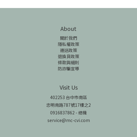
About
關於我們
隱私權政策
運送政策
退換貨政策
條款與細則
防詐騙宣導
Visit Us
402253 台中市南區
忠明南路787號17樓之2
0916837862 - 總機
service@mc-cvi.com