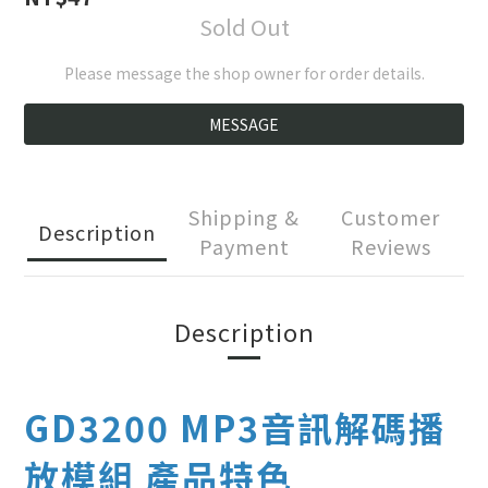
Sold Out
Please message the shop owner for order details.
MESSAGE
Shipping &
Customer
Description
Payment
Reviews
Description
GD3200 MP3音訊解碼播
放模組 產品特色