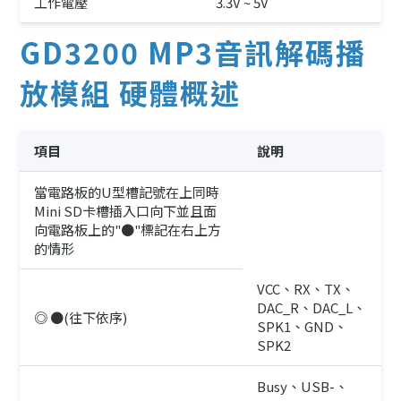
工作電壓
3.3V ~ 5V
GD3200 MP3音訊解碼播
放模組 硬體概述
項目
說明
當電路板的U型槽記號在上同時
Mini SD卡槽插入口向下並且面
向電路板上的"●"標記在右上方
的情形
VCC、RX、TX、
DAC_R、DAC_L、
◎ ●(往下依序)
SPK1、GND、
SPK2
Busy、USB-、