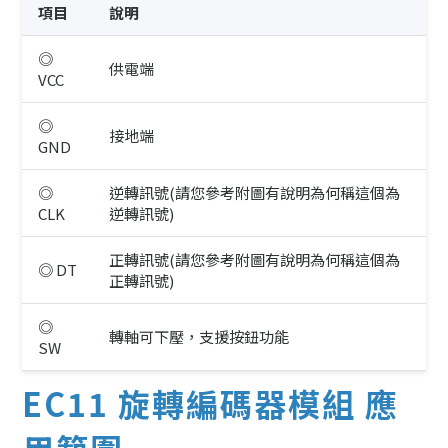
項目
說明
◎
供電端
VCC
◎
接地端
GND
◎
逆轉訊號(請您參考附圖有說明為何稱這個為
CLK
逆轉訊號)
正轉訊號(請您參考附圖有說明為何稱這個為
◎ DT
正轉訊號)
◎
轉軸可下壓，支援按鈕功能
SW
EC11 旋轉編碼器模組 應