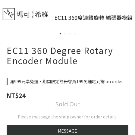
EC11 360 Degree Rotary
Encoder Module
滿999元享免運，期間限定註冊會員199免運吃到飽 on order
NT$24
Sold Out
Please message the shop owner for order details.
MESSAGE