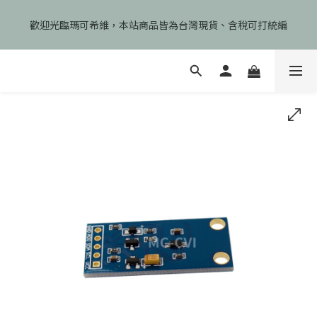
🎉慶開幕🎉期間限定註冊會員即享199元免運、會員首次下單加碼
歡迎光臨瑪可希維，本站商品皆為台灣現貨、含稅可打統編
享99元免運卷！
🎉慶開幕🎉期間限定註冊會員即享199元免運、會員首次下單加碼
享99元免運卷！