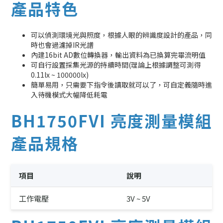
產品特色
可以偵測環境光與照度，根據人眼的辨識度設計的產品，同
時也會過濾掉IR光譜
內建16bit AD數位轉換器，輸出資料為已換算完畢流明值
可自行設置採集光源的持續時間(理論上根據調整可測得
0.11lx ~ 100000lx)
簡單易用，只需要下指令後讀取就可以了，可自定義隨時進
入待機模式大幅降低耗電
BH1750FVI 亮度測量模組
產品規格
項目
說明
工作電壓
3V ~ 5V