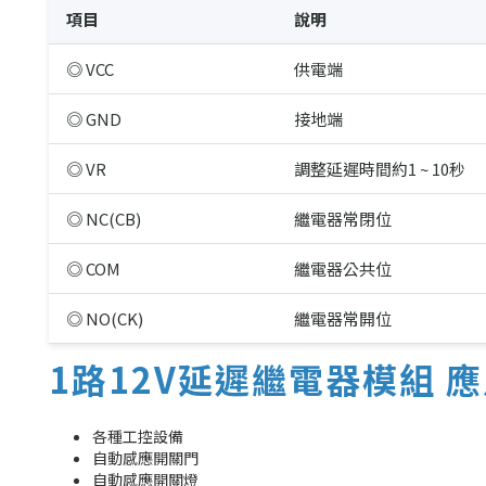
項目
說明
◎ VCC
供電端
◎ GND
接地端
◎ VR
調整延遲時間約1 ~ 10秒
◎ NC(CB)
繼電器常閉位
◎ COM
繼電器公共位
◎ NO(CK)
繼電器常開位
1路12V延遲繼電器模組 
各種工控設備
自動感應開關門
自動感應開關燈