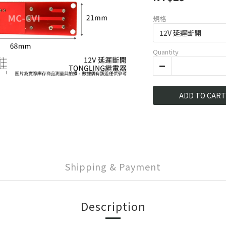
規格
Quantity
ADD TO CART
Shipping & Payment
Description