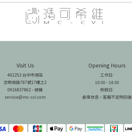
Visit Us
Opening Hours
402253 台中市南區
工作日:
忠明南路787號17樓之2
10:30 - 18:30
0916837862 - 總機
例假日:
service@mc-cvi.com
倉庫休息，客服不定時回復