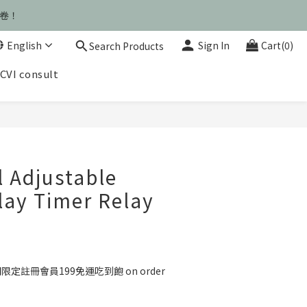
運卷！
運卷！
English
Sign In
Cart(0)
Search Products
CVI consult
運卷！
BUY NOW
 Adjustable
ay Timer Relay
定註冊會員199免運吃到飽 on order