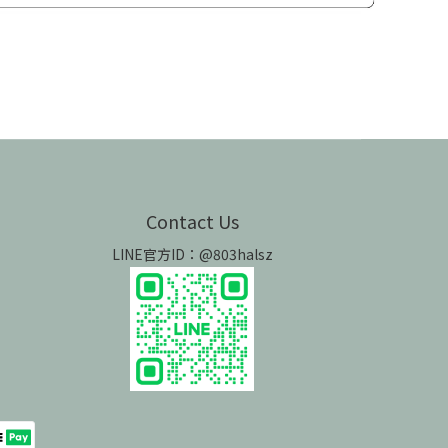
Contact Us
LINE官方ID：@803halsz