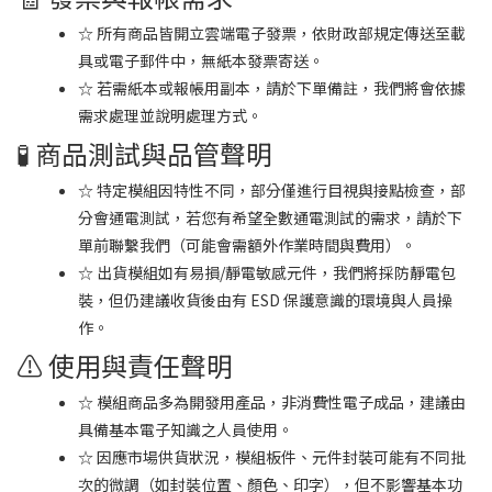
☆ 所有商品皆開立雲端電子發票，依財政部規定傳送至載
具或電子郵件中，無紙本發票寄送。
☆ 若需紙本或報帳用副本，請於下單備註，我們將會依據
需求處理並說明處理方式。
🧪 商品測試與品管聲明
☆ 特定模組因特性不同，部分僅進行目視與接點檢查，部
分會通電測試，若您有希望全數通電測試的需求，請於下
單前聯繫我們（可能會需額外作業時間與費用）。
☆ 出貨模組如有易損/靜電敏感元件，我們將採防靜電包
裝，但仍建議收貨後由有 ESD 保護意識的環境與人員操
作。
⚠️ 使用與責任聲明
☆ 模組商品多為開發用產品，非消費性電子成品，建議由
具備基本電子知識之人員使用。
☆ 因應市場供貨狀況，模組板件、元件封裝可能有不同批
次的微調（如封裝位置、顏色、印字），但不影響基本功