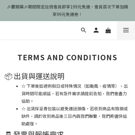
🎉慶開幕🎉期間限定註冊會員即享199元免運、會員首次下單加碼
🎉慶開幕🎉期間限定註冊會員即享199元免運、會員首次下單加碼
享99元免運卷！
享99元免運卷！
歡迎光臨瑪可希維，本站商品皆為台灣現貨、含稅可打統編
🎉慶開幕🎉期間限定註冊會員即享199元免運、會員首次下單加碼
TERMS AND CONDITIONS
享99元免運卷！
📦 出貨與運送說明
☆ 下單後如遇例假日或特殊情況（如颱風、疫情等），出
貨時間可能順延，若有急件需求請提前告知，我們會盡力
協助。
☆ 出貨採妥善包裝以避免運送損傷，若收到商品有毀損或
缺件，請於收到商品後三日內與我們聯繫，我們將儘快協
助處理。
🧾 發票與報帳需求