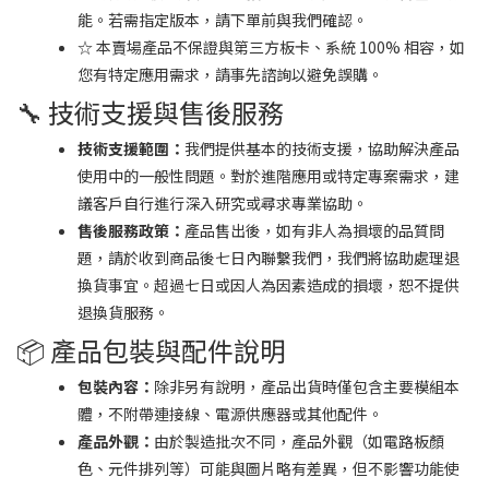
能。若需指定版本，請下單前與我們確認。
☆ 本賣場產品不保證與第三方板卡、系統 100% 相容，如
您有特定應用需求，請事先諮詢以避免誤購。
🔧 技術支援與售後服務
技術支援範圍：
我們提供基本的技術支援，協助解決產品
使用中的一般性問題。對於進階應用或特定專案需求，建
議客戶自行進行深入研究或尋求專業協助。
售後服務政策：
產品售出後，如有非人為損壞的品質問
題，請於收到商品後七日內聯繫我們，我們將協助處理退
換貨事宜。超過七日或因人為因素造成的損壞，恕不提供
退換貨服務。
📦 產品包裝與配件說明
包裝內容：
除非另有說明，產品出貨時僅包含主要模組本
體，不附帶連接線、電源供應器或其他配件。
產品外觀：
由於製造批次不同，產品外觀（如電路板顏
色、元件排列等）可能與圖片略有差異，但不影響功能使