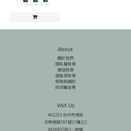
About
關於我們
隱私權政策
運送政策
退換貨政策
條款與細則
防詐騙宣導
Visit Us
402253 台中市南區
忠明南路787號17樓之2
0916837862 - 總機