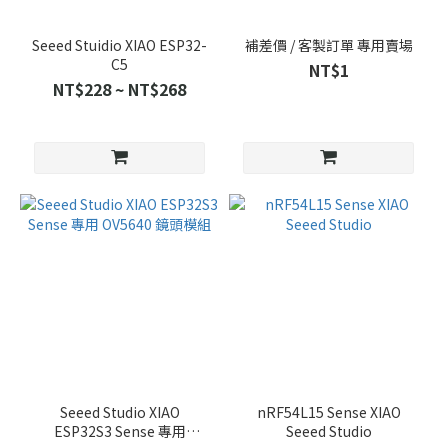
Seeed Stuidio XIAO ESP32-
補差價 / 客製訂單 專用賣場
C5
NT$1
NT$228 ~ NT$268
Seeed Studio XIAO
nRF54L15 Sense XIAO
ESP32S3 Sense 專用
Seeed Studio