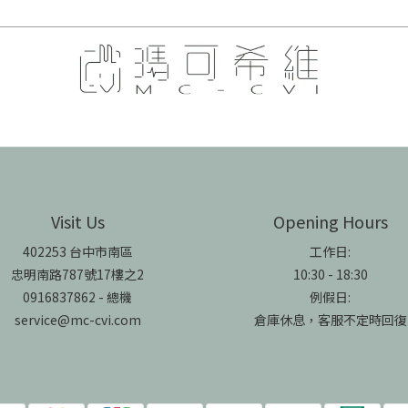
Visit Us
Opening Hours
402253 台中市南區
工作日:
忠明南路787號17樓之2
10:30 - 18:30
0916837862 - 總機
例假日:
service@mc-cvi.com
倉庫休息，客服不定時回復