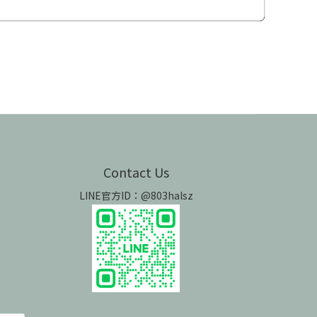
Contact Us
LINE官方ID：@803halsz