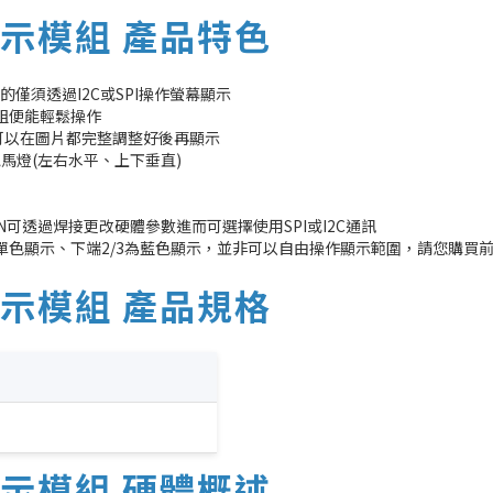
N 顯示模組 產品特色
僅須透過I2C或SPI操作螢幕顯示
模組便能輕鬆操作
面，也可以在圖片都完整調整好後再顯示
馬燈(左右水平、上下垂直)
7PIN可透過焊接更改硬體參數進而可選擇使用SPI或I2C通訊
單色顯示、下端2/3為藍色顯示，並非可以自由操作顯示範圍，請您購買
N 顯示模組 產品規格
N 顯示模組 硬體概述