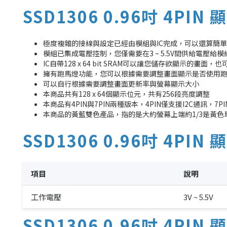
SSD1306 0.96吋 4PI
極度複雜的接線與設定已經由模組與IC完成，可以還算簡單的
模組已集成電壓控制，您僅需要在3 ~ 5.5V間供給電壓給
IC自帶128 x 64 bit SRAM可以讓您儲存欲顯示的畫
擁有跑馬燈功能，您可以根據需要調整畫面顯示是否使用跑
可以自行根據需要調整畫面更新率與螢幕顯示大小
本商品共有128 x 64個顯示位元，共有256段亮度調整
本商品有4PIN與7PIN兩種版本，4PIN僅支援I2C通訊，
本商品的黃藍雙色產品，指的是大約螢幕上端約1/3是黃色
SSD1306 0.96吋 4PI
項目
說明
工作電壓
3V ~ 5.5V
SSD1306 0.96吋 4PI