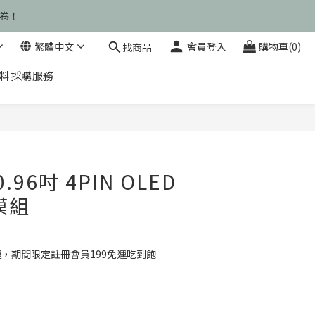
運卷！
運卷！
繁體中文
會員登入
購物車(0)
找商品
料採購服務
運卷！
立即購買
0.96吋 4PIN OLED
模組
運，期間限定註冊會員199免運吃到飽