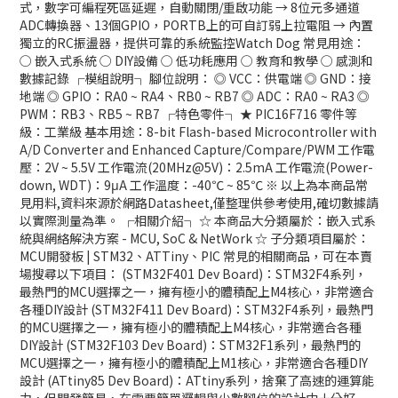
式，數字可編程死區延遲，自動關閉/重啟功能 → 8位元多通道
ADC轉換器、13個GPIO，PORTB上的可自訂弱上拉電阻 → 內置
獨立的RC振盪器，提供可靠的系統監控Watch Dog 常見用途：
○ 嵌入式系統 ○ DIY設備 ○ 低功耗應用 ○ 教育和教學 ○ 感測和
數據記錄 ┌模組說明┐ 腳位說明： ◎ VCC：供電端 ◎ GND：接
地端 ◎ GPIO：RA0 ~ RA4、RB0 ~ RB7 ◎ ADC：RA0 ~ RA3 ◎
PWM：RB3、RB5 ~ RB7 ┌特色零件┐ ★ PIC16F716 零件等
級：工業級 基本用途：8-bit Flash-based Microcontroller with
A/D Converter and Enhanced Capture/Compare/PWM 工作電
壓：2V ~ 5.5V 工作電流(20MHz@5V)：2.5mA 工作電流(Power-
down, WDT)：9μA 工作溫度：-40℃ ~ 85℃ ※ 以上為本商品常
見用料,資料來源於網路Datasheet,僅整理供參考使用,確切數據請
以實際測量為準。 ┌相關介紹┐ ☆ 本商品大分類屬於：嵌入式系
統與網絡解決方案 - MCU, SoC & NetWork ☆ 子分類項目屬於：
MCU開發板 | STM32、ATTiny、PIC 常見的相關商品，可在本賣
場搜尋以下項目： (STM32F401 Dev Board)：STM32F4系列，
最熱門的MCU選擇之一，擁有極小的體積配上M4核心，非常適合
各種DIY設計 (STM32F411 Dev Board)：STM32F4系列，最熱門
的MCU選擇之一，擁有極小的體積配上M4核心，非常適合各種
DIY設計 (STM32F103 Dev Board)：STM32F1系列，最熱門的
MCU選擇之一，擁有極小的體積配上M1核心，非常適合各種DIY
設計 (ATtiny85 Dev Board)：ATtiny系列，捨棄了高速的運算能