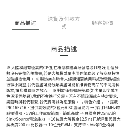
送貨及付款方
商品描述
顧客評價
式
商品描述
※ 大陸模組有極高的CP值,在概念驗證與研發階段非常好用,但多
數沒有完整的規格書,若是大規模或量產用途請務必了解商品特性
並驗證後使用。 ※ 製造商有時會未經通知更換用料或對電路板進
行微小調整,我們會盡可能分類與盡可能拍攝實物商品的不同用料
版本,讓您購買時更放心。 ※ 對於僅有微細差異(如少量印字或同
色深淺等差異),我們不會進行分類。若有不慎疏漏或有特定要求,
請隨時與我們聯繫,我們將竭誠為您服務。 ┌特色介紹┐ → 搭載
PIC16F716，提供高效能的8位元RISC處理能力 → 採用16MHz時
脈振盪器、5V的工作電壓範圍，節能高效 → 具備高達25mA的
Sink/Source電流能力 → 16位最大解析度12.5 ns訊號採集與最大
解析度200 ns比較器 → 10位元PWM，支持單、半橋和全橋模