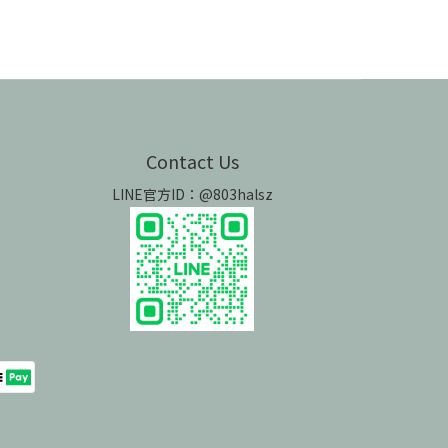
Contact Us
LINE官方ID：@803halsz