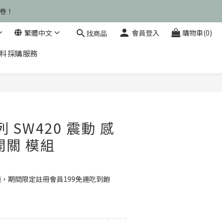
運卷！
運卷！
繁體中文
會員登入
購物車(0)
找商品
料採購服務
運卷！
立即購買
列 SW420 震動 感
開關 模組
運，期間限定註冊會員199免運吃到飽