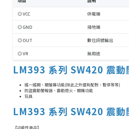
項目
說明
◎ VCC
供電端
◎ GND
接地端
◎ OUT
數位訊號輸出
◎ VR
無用途
LM393 系列 SW420 
搖一搖開、關螢幕功能(除此之外還有配對、暫停等等)
防盜震動警報器、震動熄火、關機功能
玩具
LM393 系列 SW420 
【功能性商品】