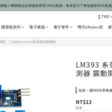
慶開幕🎉期間限定註冊會員即享199元免運、會員首次下單加碼享99元免
慶開幕🎉期間限定註冊會員即享199元免運、會員首次下單加碼享99元免
$
TWD
歡迎光臨瑪可希維，本站商品皆為台灣現貨、含稅可打統編
開發板系列
電子模組
電子零件
瑪可xMaker誌
尋
慶開幕🎉期間限定註冊會員即享199元免運、會員首次下單加碼享99元免
速度等）
/
LM393 Sensor/其他感測器模組
LM393 系
測器 震動
全店，滿999元享免
NT$13
數量