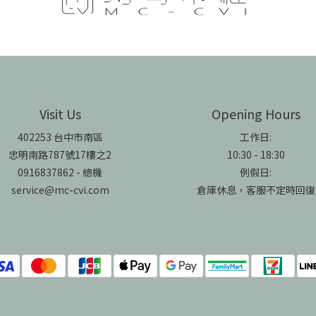
Visit Us
Opening Hours
402253 台中市南區
工作日:
忠明南路787號17樓之2
10:30 - 18:30
0916837862 - 總機
例假日:
service@mc-cvi.com
倉庫休息，客服不定時回復