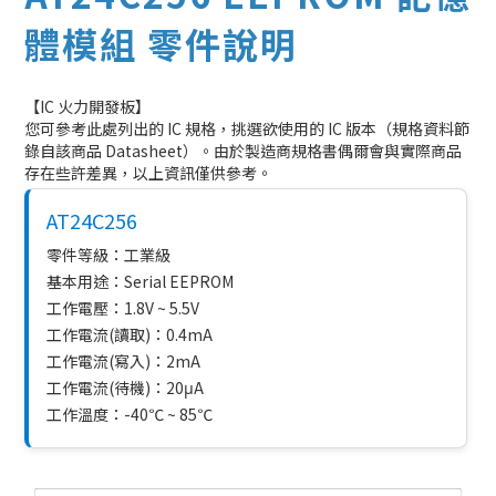
體模組 零件說明
【IC 火力開發板】
您可參考此處列出的 IC 規格，挑選欲使用的 IC 版本（規格資料節
錄自該商品 Datasheet）。由於製造商規格書偶爾會與實際商品
存在些許差異，以上資訊僅供參考。
AT24C256
零件等級：工業級
基本用途：Serial EEPROM
工作電壓：1.8V ~ 5.5V
工作電流(讀取)：0.4mA
工作電流(寫入)：2mA
工作電流(待機)：20μA
工作溫度：-40℃ ~ 85℃