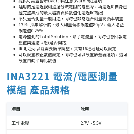
提供可設置警示(Alert)與注意(Warning)選項
運用的是透過觀測通過分流電阻的電壓降，再透過IC自身已
經完整集成的放大器將資料數值化透過IIC輸出
不只適合測量一般用途，同時也非常適合測量高頻率裝置
13 Bit採集解析度，最大測量偏移誤差值80μV，最大增益
誤差值0.25%
電源監測的Total Solution，除了電流量，同時也會回報電
壓值與連結狀態(是否開路)
IIC地址可以隨需要簡單調整，共有16種地址可以設定
可以設置校正數值設定，同時也可以設置篩選器選項，還可
設置自動平均化數值
INA3221 電流/電壓測量
模組 產品規格
項目
說明
工作電壓
2.7V ~ 5.5V