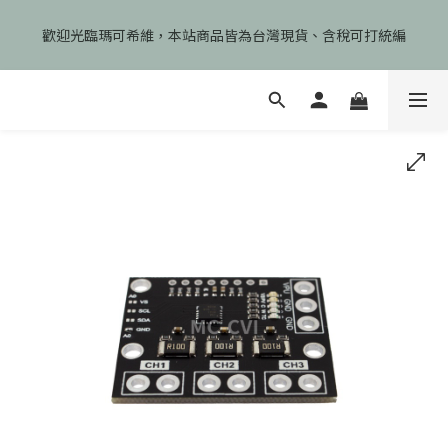
🎉慶開幕🎉期間限定註冊會員即享199元免運、會員首次下單加碼
歡迎光臨瑪可希維，本站商品皆為台灣現貨、含稅可打統編
享99元免運卷！
🎉慶開幕🎉期間限定註冊會員即享199元免運、會員首次下單加碼
享99元免運卷！