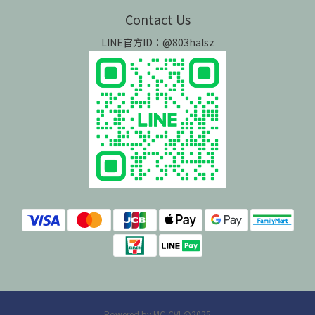
Contact Us
LINE官方ID：@803halsz
Powered by MC-CVI @2025